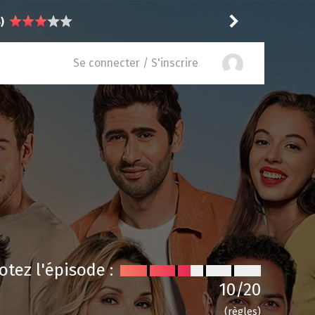
phoria (US) 3. spécial
Jadensept
Se connecter / S'inscrire
otez l'épisode :
10
/20
(règles)