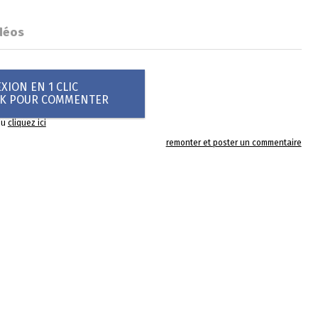
déos
ION EN 1 CLIC
OK POUR COMMENTER
ou
cliquez ici
remonter et poster un commentaire