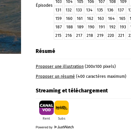
103
104
105
106
107
108
109
Épisodes
131
132
133
134
135
136
137
1
159
160
161
162
163
164
165
187
188
189
190
191
192
193
215
216
217
218
219
220
221
2
Résumé
Proposer une illustration
(200x100 pixels)
Proposer un résumé
(400 caractères maximum)
Streaming et téléchargement
Powered by