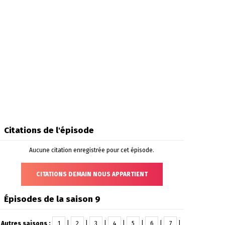
Citations de l'épisode
Aucune citation enregistrée pour cet épisode.
CITATIONS DEMAIN NOUS APPARTIENT
Épisodes de la saison 9
Autres saisons :
1
|
2
|
3
|
4
|
5
|
6
|
7
|