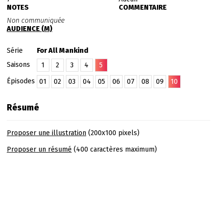
NOTES
COMMENTAIRE
Non communiquée
AUDIENCE (M)
Série
For All Mankind
Saisons
1
2
3
4
5
Épisodes
01
02
03
04
05
06
07
08
09
10
Résumé
Proposer une illustration
(200x100 pixels)
Proposer un résumé
(400 caractères maximum)