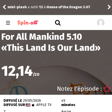
miel-plash
a noté
13
à
House of the Dragon 3.07
rink
For All Mankind 5.10
«
This Land Is Our Land
»
12,14
/
20
Notez l'épisode :
DIFFUSÉ LE
29/05/2026
45
DIFFUSÉ SUR
APPLE TV
minutes
7
Aucun