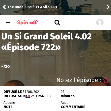
The Dude
a noté
11
à
Silo 3.01
Reis
Un Si Grand Soleil 4.02
«
Épisode 722
»
-
/20
Notez l'épisode :
DIFFUSÉ LE
31/08/2021
26
DIFFUSÉ SUR
FRANCE 2
minutes
Aucune
Aucun
NOTE
COMMENTAIRE