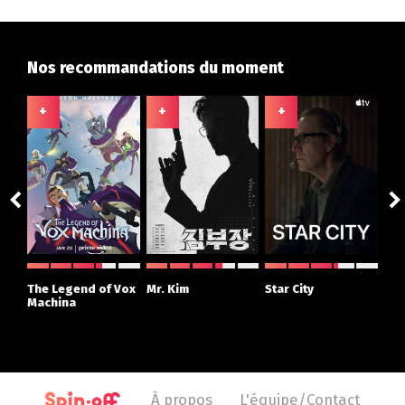
Nos recommandations du moment
+
+
+
+
The Legend of Vox
Mr. Kim
Star City
Hou
Machina
Dr
À propos
L'équipe/Contact