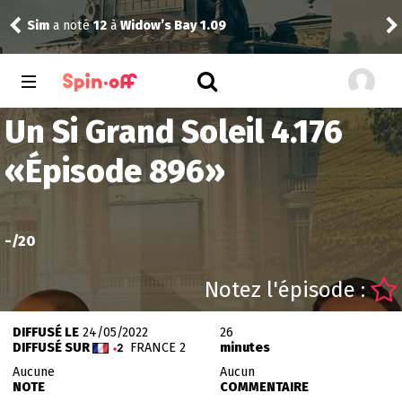
Sim
a noté
12
à
Widow’s Bay 1.09
Dra
Un Si Grand Soleil 4.176
«
Épisode 896
»
-
/20
Notez l'épisode :
DIFFUSÉ LE
24/05/2022
26
DIFFUSÉ SUR
FRANCE 2
minutes
Aucune
Aucun
NOTE
COMMENTAIRE