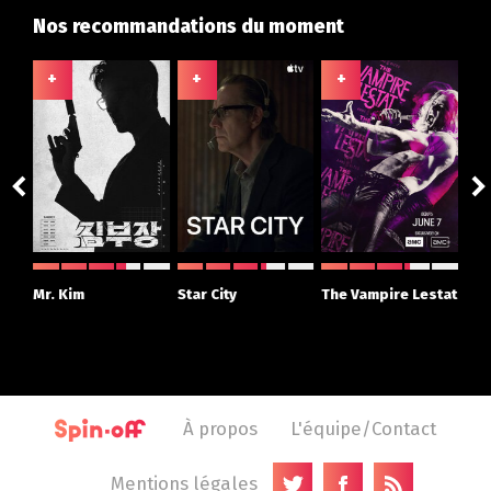
Nos recommandations du moment
+
+
+
+
ght
Mr. Kim
Star City
The Vampire Lestat
Su
r
À propos
L'équipe/Contact
Mentions légales