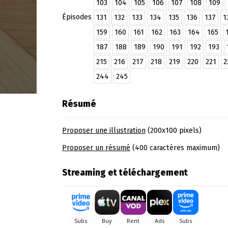
103
104
105
106
107
108
109
Épisodes
131
132
133
134
135
136
137
1
159
160
161
162
163
164
165
187
188
189
190
191
192
193
215
216
217
218
219
220
221
2
244
245
Résumé
Proposer une illustration
(200x100 pixels)
Proposer un résumé
(400 caractères maximum)
Streaming et téléchargement