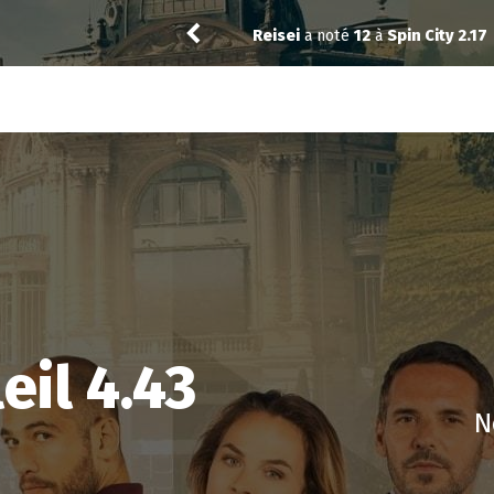
Vic24
a noté
8
à
The Fresh Pri
eil 4.43
N