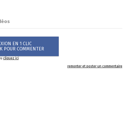
déos
ION EN 1 CLIC
OK POUR COMMENTER
ou
cliquez ici
remonter et poster un commentaire