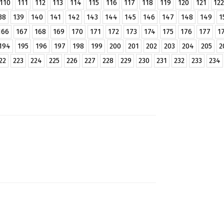
110
111
112
113
114
115
116
117
118
119
120
121
122
38
139
140
141
142
143
144
145
146
147
148
149
1
166
167
168
169
170
171
172
173
174
175
176
177
1
194
195
196
197
198
199
200
201
202
203
204
205
2
22
223
224
225
226
227
228
229
230
231
232
233
234