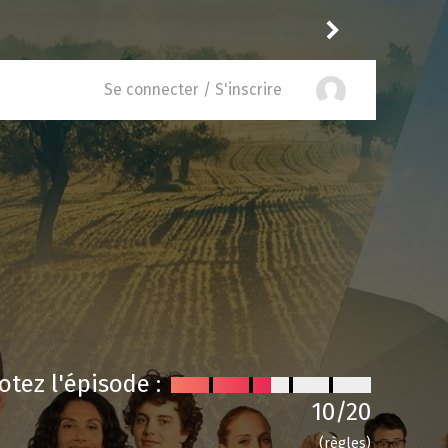
Saskatche
recomman
nce of Bel-Air 6.07
Se connecter / S'inscrire
otez l'épisode :
10
/20
(règles)