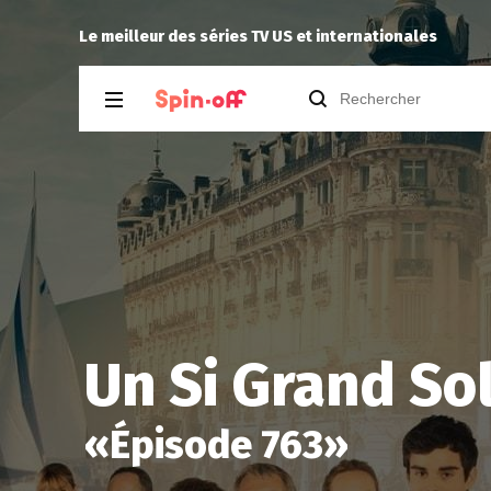
Reisei
a noté
12
à
Spin City 2.17
Le meilleur des séries TV US et internationales
Un Si Grand Sol
«
Épisode 763
»