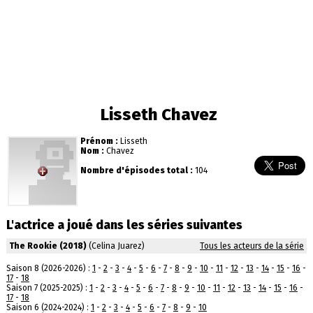
Lisseth Chavez
Prénom :
Lisseth
Nom :
Chavez
Nombre d'épisodes total :
104
L'actrice a joué dans les séries suivantes
The Rookie (2018)
(Celina Juarez)
Tous les acteurs de la série
Saison 8 (2026-2026) :
1
-
2
-
3
-
4
-
5
-
6
-
7
-
8
-
9
-
10
-
11
-
12
-
13
-
14
-
15
-
16
-
17
-
18
Saison 7 (2025-2025) :
1
-
2
-
3
-
4
-
5
-
6
-
7
-
8
-
9
-
10
-
11
-
12
-
13
-
14
-
15
-
16
-
17
-
18
Saison 6 (2024-2024) :
1
-
2
-
3
-
4
-
5
-
6
-
7
-
8
-
9
-
10