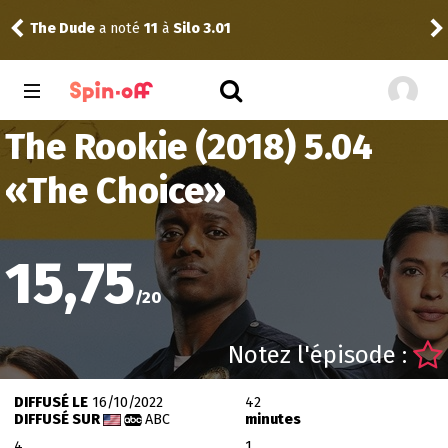
The Dude
a noté
11
à
Silo 3.01
Reis
The Rookie (2018) 5.04
«
The Choice
»
15,75
/
20
Notez l'épisode :
DIFFUSÉ LE
16/10/2022
42
DIFFUSÉ SUR
ABC
minutes
4
1