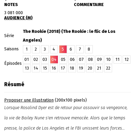
NOTES
COMMENTAIRE
3 081 000
AUDIENCE (M)
The Rookie (2018) (The Rookie : le flic de Los
Série
Angeles)
Saisons
1
2
3
4
5
6
7
8
01
02
03
04
05
06
07
08
09
10
11
12
Épisodes
13
14
15
16
17
18
19
20
21
22
Résumé
Proposer une illustration
(200x100 pixels)
Lorsque Rosalind Dyer est de retour pour assouvir sa vengeance,
la vie de Bailey Nune s'en retrouve menacée. Alors que le temps
presse, la police de Los Angeles et le FBI unissent leurs forces…