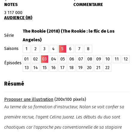
NOTES
COMMENTAIRE
3 117 000
AUDIENCE (M)
The Rookie (2018) (The Rookie : le flic de Los
Série
Angeles)
Saisons
1
2
3
4
5
6
7
8
01
02
03
04
05
06
07
08
09
10
11
12
Épisodes
13
14
15
16
17
18
19
20
21
22
Résumé
Proposer une illustration
(200x100 pixels)
Au terme de sa formation d'instructeur, Nolan se voit confier sa
première recrue, l'agent Celina Juarez. Les débuts du duo sont
chaotiques car l'approche peu conventionnelle de sa stagiaire