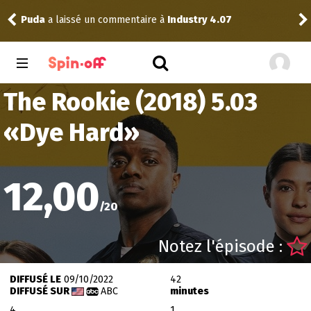
Puda
a laissé un commentaire à
Industry 4.07
Nic
The Rookie (2018) 5.03
«
Dye Hard
»
12,00
/
20
Notez l'épisode :
DIFFUSÉ LE
09/10/2022
42
DIFFUSÉ SUR
ABC
minutes
4
1