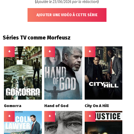
(
Ajoutée le 23/06/2026 par la rédaction
)
AJOUTER UNE VIDÉO À CETTE SÉRIE
Séries TV comme Morfeusz
+
+
+
Gomorra
Hand of God
City On A Hill
+
+
+