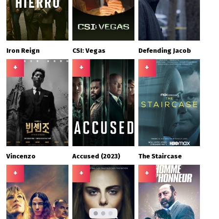
Iron Reign
CSI: Vegas
Defending Jacob
+
+
+
Vincenzo
Accused (2023)
The Staircase
+
+
+