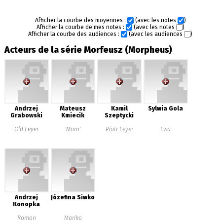
Afficher la courbe des moyennes :
(avec les notes
)
Afficher la courbe de mes notes :
(avec les notes
)
Afficher la courbe des audiences :
(avec les audiences
)
Acteurs de la série Morfeusz (Morpheus)
Andrzej
Mateusz
Kamil
Sylwia Gola
Grabowski
Kmiecik
Szeptycki
Old Leyer
'Moro'
Piotr Leyer
Ewa
Andrzej
Józefina Siwko
Konopka
Roman
Marika