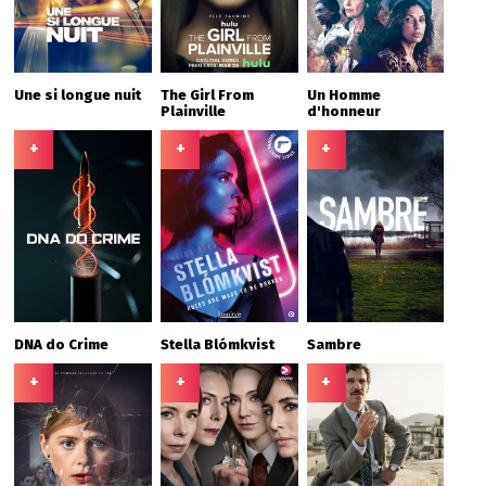
Une si longue nuit
The Girl From
Un Homme
Plainville
d'honneur
+
+
+
DNA do Crime
Stella Blómkvist
Sambre
+
+
+