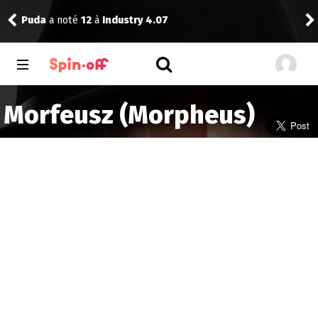
ustry 4.07
Puda
a laissé un commentaire
Morfeusz (Morpheus)