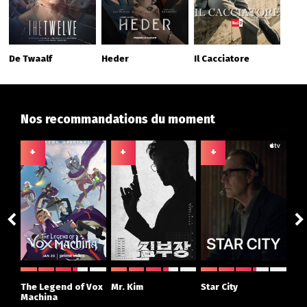
De Twaalf
Heder
Il Cacciatore
Nos recommandations du moment
+
+
+
+
ght
The Legend of Vox
Mr. Kim
Star City
The
r
Machina