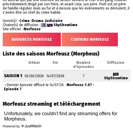
Un avocat qui, par une tournure du destin, devient le chef d'un gang criminel
précédemment dirigé par son frère, et avant cela, son père. Piotr est un père
de famille régulier, mais au fur et à mesure que les événements se déroulent, il
s'avère être un chef du crime habile.
Genre(s) :
Crime
,
Drama
,
Judiciaire
Chaine(s) de diffusion :
SkyShowtime
Site officiel :
Morfeusz
AUDIENCES MORFEUSZ
CITATIONS MORFEUSZ
Liste des saisons Morfeusz (Morpheus)
Début
Fin
Nombre
Diffusion
d'épisodes
SAISON 1
02/06/2026
14/07/2026
7
SkyShowtime
› Dernier épisode diffusé le 14/07/26 :
Morfeusz 1.07 :
Episode 7
Morfeusz streaming et téléchargement
Powered by