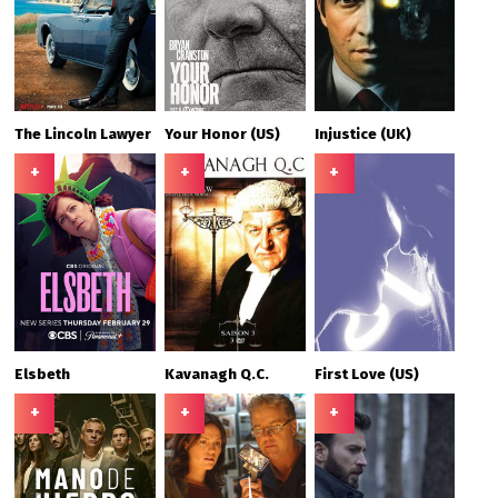
The Lincoln Lawyer
Your Honor (US)
Injustice (UK)
+
+
+
Elsbeth
Kavanagh Q.C.
First Love (US)
+
+
+