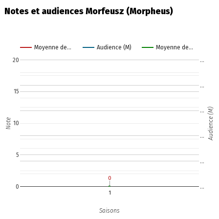
Notes et audiences Morfeusz (Morpheus)
Moyenne de…
Audience (M)
Moyenne de…
20
…
…
15
Audience (M)
…
Note
10
…
5
…
0
0
0
…
1
Saisons