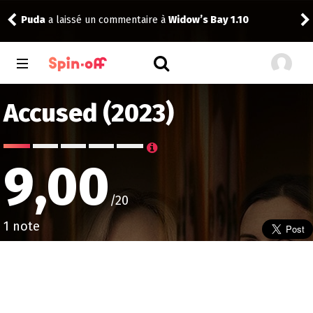
 1.10
toma
a noté
12
à
Abbott Elementary 2.14
Accused (2023)
9,00
/20
1 note