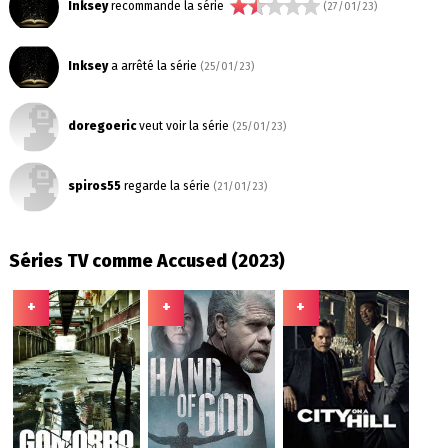
Inksey
recommande la série
(27/01/23)
Inksey
a arrêté la série
(25/01/23)
doregoeric
veut voir la série
(25/01/23)
spiros55
regarde la série
(21/01/23)
Séries TV comme Accused (2023)
+
+
+