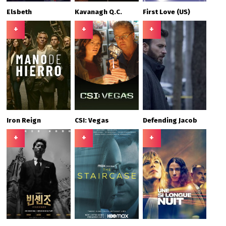
Elsbeth
Kavanagh Q.C.
First Love (US)
+
+
+
Iron Reign
CSI: Vegas
Defending Jacob
+
+
+