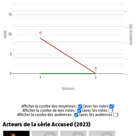
…
15
Audience (M)
…
Note
9
9
10
…
5
…
0
0
0
…
1
2
Saisons
Afficher la courbe des moyennes :
(avec les notes
)
Afficher la courbe de mes notes :
(avec les notes
)
Afficher la courbe des audiences :
(avec les audiences
)
Acteurs de la série Accused (2023)