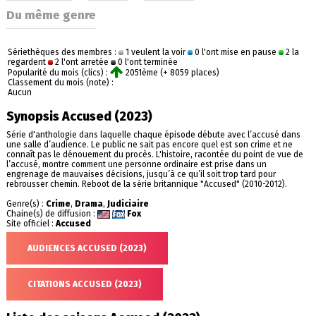
Du même genre
Sériethèques des membres :
1 veulent la voir
0 l'ont mise en pause
2 la
regardent
2 l'ont arretée
0 l'ont terminée
Popularité du mois (clics) :
2051ème (+ 8059 places)
Classement du mois (note) :
Aucun
Synopsis Accused (2023)
Série d'anthologie dans laquelle chaque épisode débute avec l’accusé dans
une salle d’audience. Le public ne sait pas encore quel est son crime et ne
connaît pas le dénouement du procès. L'histoire, racontée du point de vue de
l’accusé, montre comment une personne ordinaire est prise dans un
engrenage de mauvaises décisions, jusqu’à ce qu’il soit trop tard pour
rebrousser chemin. Reboot de la série britannique "Accused" (2010-2012).
Genre(s) :
Crime
,
Drama
,
Judiciaire
Chaine(s) de diffusion :
Fox
Site officiel :
Accused
AUDIENCES ACCUSED (2023)
CITATIONS ACCUSED (2023)