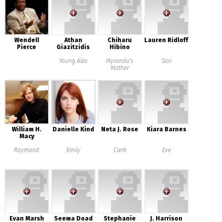
Wendell
Athan
Chiharu
Lauren Ridloff
Pierce
Giazitzidis
Hibino
Young Alex
Myranda's
Sari
Mother
William H.
Danielle Kind
Neta J. Rose
Kiara Barnes
Macy
Raymond
Emily
Clerk
Eve
Evan Marsh
Seema Doad
Stephanie
J. Harrison