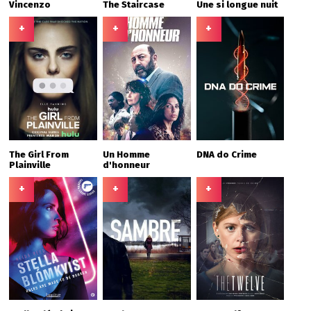
Vincenzo
The Staircase
Une si longue nuit
+
+
+
The Girl From
Un Homme
DNA do Crime
Plainville
d'honneur
+
+
+