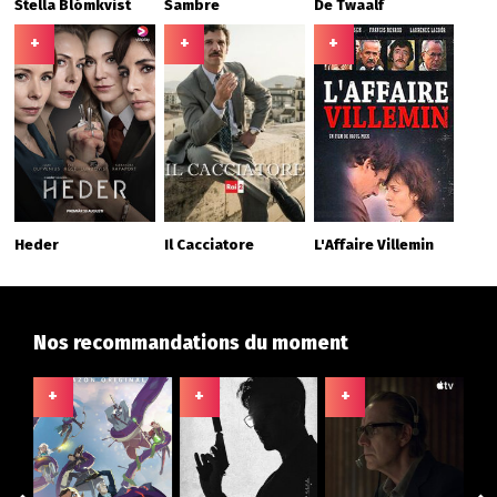
Stella Blómkvist
Sambre
De Twaalf
+
+
+
Heder
Il Cacciatore
L'Affaire Villemin
Nos recommandations du moment
+
+
+
+