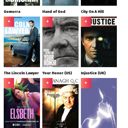
Gomorra
Hand of God
City On A Hill
+
+
+
The Lincoln Lawyer
Your Honor (US)
Injustice (UK)
+
+
+