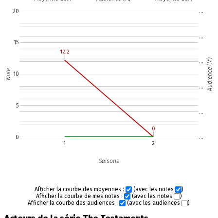
20
…
…
15
12.2
12.2
Audience (M)
…
Note
10
…
5
…
0
0
0
…
1
2
Saisons
Afficher la courbe des moyennes :
(avec les notes
)
Afficher la courbe de mes notes :
(avec les notes
)
Afficher la courbe des audiences :
(avec les audiences
)