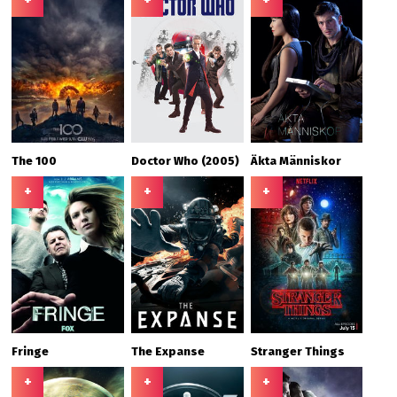
+
+
+
The 100
Doctor Who (2005)
Äkta Människor
+
+
+
Fringe
The Expanse
Stranger Things
+
+
+