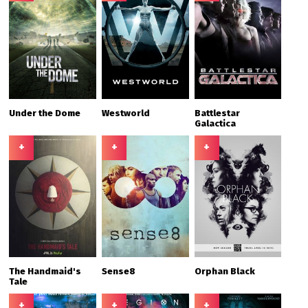
Under the Dome
Westworld
Battlestar
Galactica
+
+
+
The Handmaid's
Sense8
Orphan Black
Tale
+
+
+