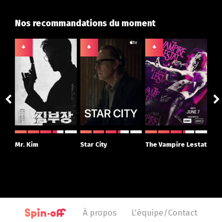
Nos recommandations du moment
+
+
+
+
ght
Mr. Kim
Star City
The Vampire Lestat
Su
r
À propos
L'équipe/Contact