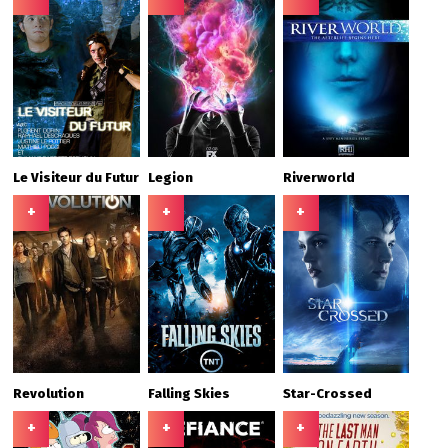
Le Visiteur du Futur
Legion
Riverworld
+
+
+
Revolution
Falling Skies
Star-Crossed
+
+
+