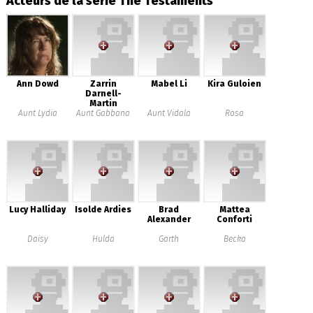
Acteurs de la série The Testaments
Ann Dowd
Zarrin
Mabel Li
Kira Guloien
Darnell-
Martin
Aunt Lydia
Aunt Gabbana
Aunt Vidala
Rosa
Lucy Halliday
Isolde Ardies
Brad
Mattea
Alexander
Conforti
Daisy
Hulda
Garth
Becka