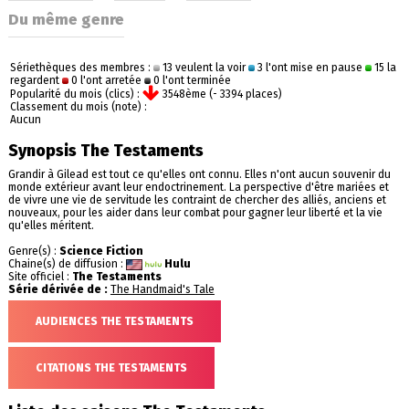
Du même genre
Sériethèques des membres :
13 veulent la voir
3 l'ont mise en pause
15 la
regardent
0 l'ont arretée
0 l'ont terminée
Popularité du mois (clics) :
3548ème (- 3394 places)
Classement du mois (note) :
Aucun
Synopsis The Testaments
Grandir à Gilead est tout ce qu'elles ont connu. Elles n'ont aucun souvenir du
monde extérieur avant leur endoctrinement. La perspective d'être mariées et
de vivre une vie de servitude les contraint de chercher des alliés, anciens et
nouveaux, pour les aider dans leur combat pour gagner leur liberté et la vie
qu'elles méritent.
Genre(s) :
Science Fiction
Chaine(s) de diffusion :
Hulu
Site officiel :
The Testaments
Série dérivée de :
The Handmaid's Tale
AUDIENCES THE TESTAMENTS
CITATIONS THE TESTAMENTS