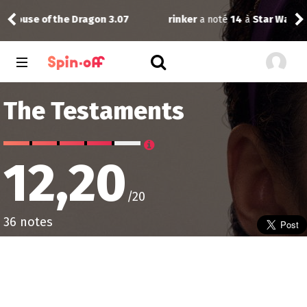
rinker
a noté
14
à
Star Wars: Maul - Shadow Lord 1.10
rink
The Testaments
12,20
/20
36 notes