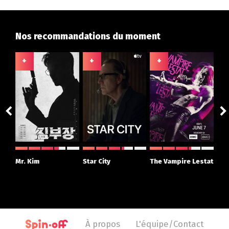
Nos recommandations du moment
+
+
+
+
ght
Mr. Kim
Star City
The Vampire Lestat
Su
r
À propos
L'équipe/Contact