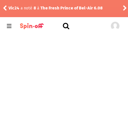
ms
Vic24
a noté
8
à
The Fresh Prince of Bel-Air 6.08
rink