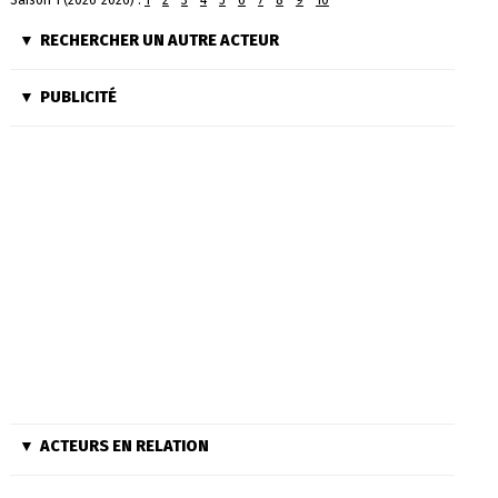
Saison 1 (2026-2026) :
1
-
2
-
3
-
4
-
5
-
6
-
7
-
8
-
9
-
10
RECHERCHER UN AUTRE ACTEUR
PUBLICITÉ
ACTEURS EN RELATION