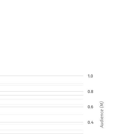
1.0
0.8
Audience (M)
0.6
0.4