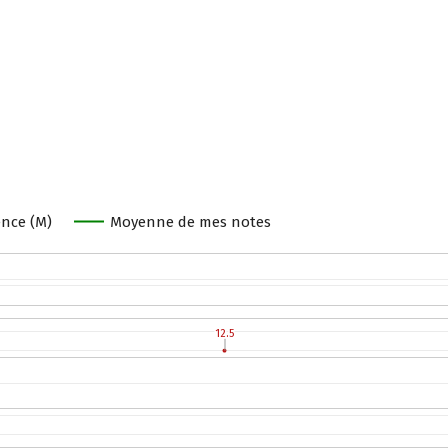
nce (M)
Moyenne de mes notes
12.5
12.5