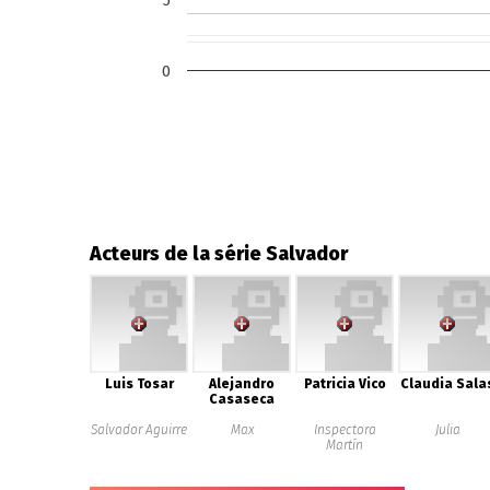
5
0
Acteurs de la série Salvador
Luis Tosar
Alejandro
Patricia Vico
Claudia Sala
Casaseca
Salvador Aguirre
Max
Inspectora
Julia
Martín