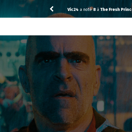
Saskatche
rec
resh Prince of Bel-Air 6.07