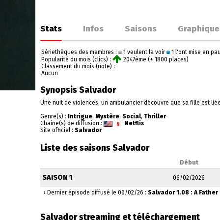
Stats
Infos
Saisons
Graphique
Sériethèques des membres :
1 veulent la voir
1 l'ont mise en p
Popularité du mois (clics) :
2047ème (+ 1800 places)
Classement du mois (note) :
Aucun
Synopsis Salvador
Une nuit de violences, un ambulancier découvre que sa fille est lié
Genre(s) :
Intrigue
,
Mystère
,
Social
,
Thriller
Chaine(s) de diffusion :
Netflix
Site officiel :
Salvador
Liste des saisons Salvador
Début
SAISON 1
06/02/2026
› Dernier épisode diffusé le 06/02/26 :
Salvador 1.08 : A Father
Salvador streaming et téléchargement