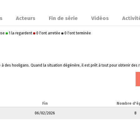
s
Acteurs
Fin de série
Vidéos
Activit
ause
1 la regardent
0 l'ont arretée
0 l'ont terminée
e à des hooligans. Quand la situation dégénère, il est prêt à tout pour obtenir des
Fin
Nombre d'é
06/02/2026
8