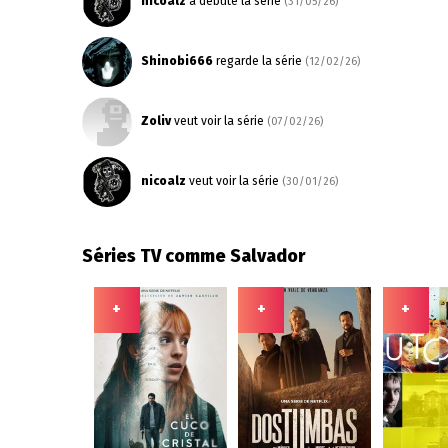
nicoalz
a débuté la série
(31/05/26)
Shinobi666
regarde la série
(12/02/26)
Zoliv
veut voir la série
(07/02/26)
nicoalz
veut voir la série
(30/01/26)
Séries TV comme Salvador
+
+
+