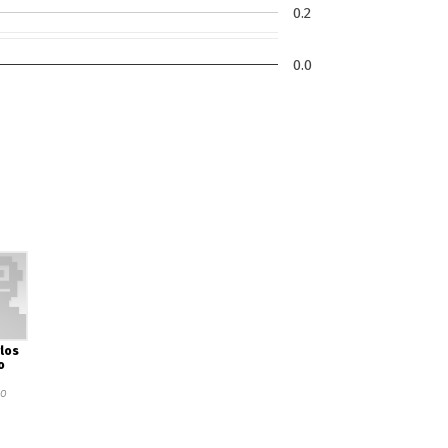
0.2
0.0
los
o
ho