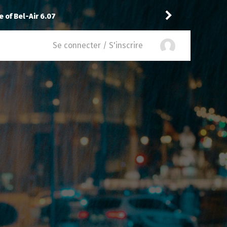
ommande
Stuart Fails to Save the Universe
Saskat
Se connecter / S'inscrire