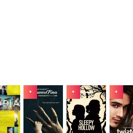
+
+
+