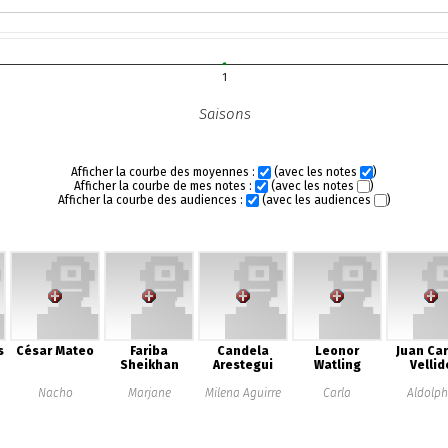
1
Saisons
Afficher la courbe des moyennes :
(avec les notes
)
Afficher la courbe de mes notes :
(avec les notes
)
Afficher la courbe des audiences :
(avec les audiences
)
s
César Mateo
Fariba
Candela
Leonor
Juan Car
Sheikhan
Arestegui
Watling
Vellid
Nacho
Marjane
Milena Aguirre
Carla
Aldolp