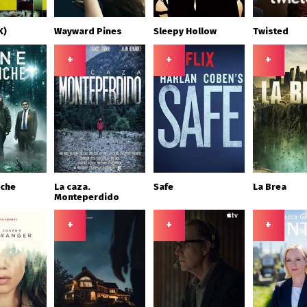
K)
Wayward Pines
Sleepy Hollow
Twisted
+
+
+
nche
La caza.
Safe
La Brea
Monteperdido
+
+
+