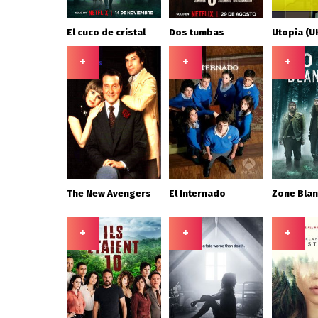
El cuco de cristal
Dos tumbas
Utopia (U
+
+
+
The New Avengers
El Internado
Zone Bla
+
+
+