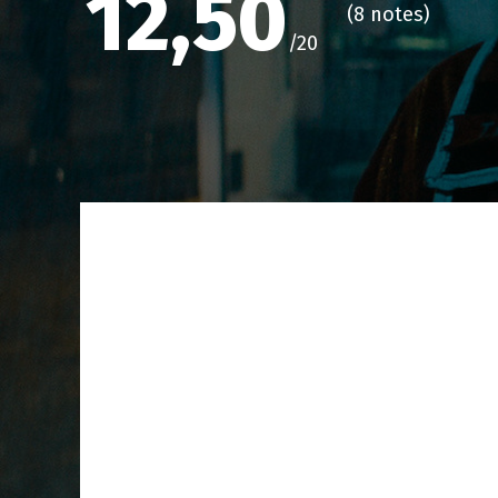
12,50
(
8 notes
)
/20