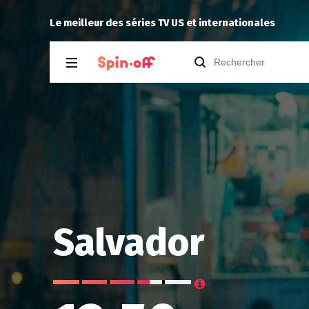
.17
Vic24
a noté
8
à
The F
Le meilleur des séries TV US et internationales
Salvador