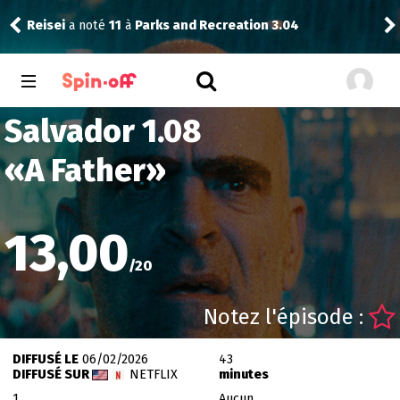
Reisei
a noté
11
à
Parks and Recreation 3.04
Dra
Salvador 1.08
«
A Father
»
13,00
/
20
Notez l'épisode :
DIFFUSÉ LE
06/02/2026
43
DIFFUSÉ SUR
NETFLIX
minutes
1
Aucun