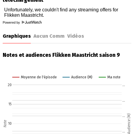
téléchargement
Powered by
Graphiques
Aucun Comm
Vidéos
Notes et audiences Flikken Maastricht saison 9
Moyenne de l'épisode
Audience (M)
Ma note
20
…
…
15
Audience (M)
…
Note
10
…