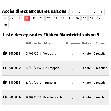
Accès direct aux autres saisons :
1
2
3
4
5
6
7
8
9
10
11
12
13
14
15
16
17
18
19
20
Liste des épisodes Flikken Maastricht saison 9
Diffusé le
Titre
Moyenne
Notes
Comm.
ÉPISODE 1
05/09/2014
Verdacht
/
0 note
0 réaction
ÉPISODE 2
12/09/2014
De Trappen
/
0 note
0 réaction
ÉPISODE 3
19/09/2014
Truckstop
/
0 note
0 réaction
ÉPISODE 4
26/09/2014
Paardenkracht
/
0 note
0 réaction