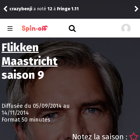
Drannock
a noté
14
à
Stuart Fails to
 1.11
1.03
Flikken
Maastricht
saison 9
Diffusée du 05/09/2014 au
14/11/2014
Format 50 minutes
Notez la saison :