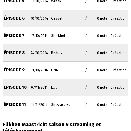
ÉPISODE 5
03/10/2014
Wraak
/
0 note
0 réaction
ÉPISODE 6
10/10/2014
Gevoel
/
0 note
0 réaction
ÉPISODE 7
17/10/2014
Stockholm
/
0 note
0 réaction
ÉPISODE 8
24/10/2014
Bedrog
/
0 note
0 réaction
ÉPISODE 9
31/10/2014
DNA
/
0 note
0 réaction
ÉPISODE 10
07/11/2014
Exit
/
0 note
0 réaction
ÉPISODE 11
14/11/2014
Strizzacervelli
/
0 note
0 réaction
Flikken Maastricht saison 9 streaming et