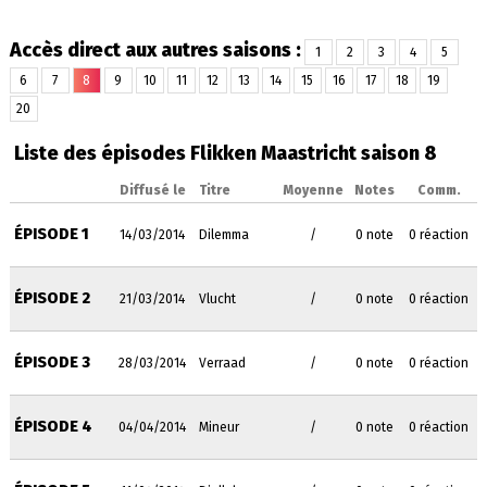
Accès direct aux autres saisons :
1
2
3
4
5
6
7
8
9
10
11
12
13
14
15
16
17
18
19
20
Liste des épisodes Flikken Maastricht saison 8
Diffusé le
Titre
Moyenne
Notes
Comm.
ÉPISODE 1
14/03/2014
Dilemma
/
0 note
0 réaction
ÉPISODE 2
21/03/2014
Vlucht
/
0 note
0 réaction
ÉPISODE 3
28/03/2014
Verraad
/
0 note
0 réaction
ÉPISODE 4
04/04/2014
Mineur
/
0 note
0 réaction