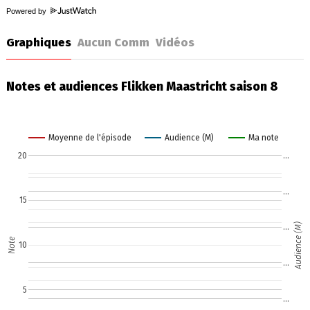
Powered by
Graphiques
Aucun Comm
Vidéos
Notes et audiences Flikken Maastricht saison 8
Moyenne de l'épisode
Audience (M)
Ma note
20
…
…
15
Audience (M)
…
Note
10
…
5
…