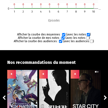
0
0
0
0
0
0
0
0
0
0
0
0
0
0
0
0
0
0
0
0
0
…
1
2
3
4
5
6
7
8
9
10
Episodes
Afficher la courbe des moyennes :
(avec les notes
)
Afficher la courbe de mes notes :
(avec les notes
)
Afficher la courbe des audiences :
(avec les audiences
)
Nos recommandations du moment
+
+
+
+