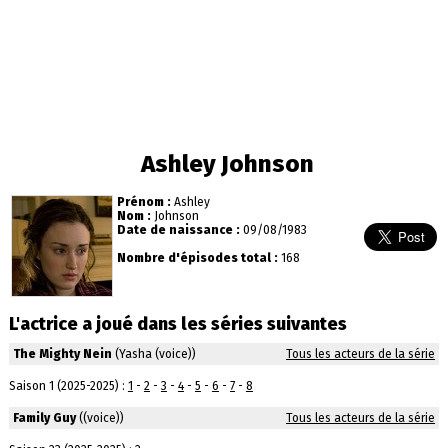
Ashley Johnson
Prénom :
Ashley
Nom :
Johnson
Date de naissance :
09/08/1983
Nombre d'épisodes total :
168
L'actrice a joué dans les séries suivantes
The Mighty Nein
(Yasha (voice))
Tous les acteurs de la série
Saison 1 (2025-2025) :
1
-
2
-
3
-
4
-
5
-
6
-
7
-
8
Family Guy
((voice))
Tous les acteurs de la série