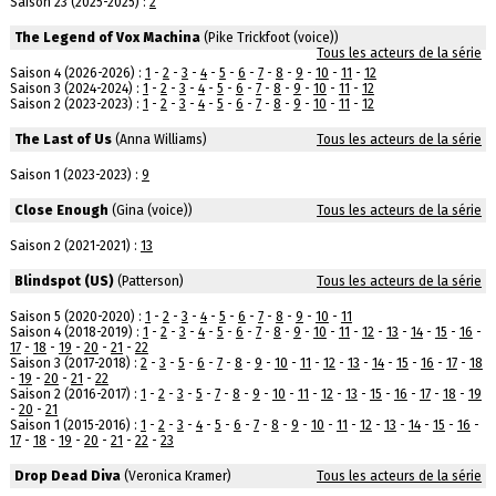
Saison 23 (2025-2025) :
2
The Legend of Vox Machina
(Pike Trickfoot (voice))
Tous les acteurs de la série
Saison 4 (2026-2026) :
1
-
2
-
3
-
4
-
5
-
6
-
7
-
8
-
9
-
10
-
11
-
12
Saison 3 (2024-2024) :
1
-
2
-
3
-
4
-
5
-
6
-
7
-
8
-
9
-
10
-
11
-
12
Saison 2 (2023-2023) :
1
-
2
-
3
-
4
-
5
-
6
-
7
-
8
-
9
-
10
-
11
-
12
The Last of Us
(Anna Williams)
Tous les acteurs de la série
Saison 1 (2023-2023) :
9
Close Enough
(Gina (voice))
Tous les acteurs de la série
Saison 2 (2021-2021) :
13
Blindspot (US)
(Patterson)
Tous les acteurs de la série
Saison 5 (2020-2020) :
1
-
2
-
3
-
4
-
5
-
6
-
7
-
8
-
9
-
10
-
11
Saison 4 (2018-2019) :
1
-
2
-
3
-
4
-
5
-
6
-
7
-
8
-
9
-
10
-
11
-
12
-
13
-
14
-
15
-
16
-
17
-
18
-
19
-
20
-
21
-
22
Saison 3 (2017-2018) :
2
-
3
-
5
-
6
-
7
-
8
-
9
-
10
-
11
-
12
-
13
-
14
-
15
-
16
-
17
-
18
-
19
-
20
-
21
-
22
Saison 2 (2016-2017) :
1
-
2
-
3
-
5
-
7
-
8
-
9
-
10
-
11
-
12
-
13
-
15
-
16
-
17
-
18
-
19
-
20
-
21
Saison 1 (2015-2016) :
1
-
2
-
3
-
4
-
5
-
6
-
7
-
8
-
9
-
10
-
11
-
12
-
13
-
14
-
15
-
16
-
17
-
18
-
19
-
20
-
21
-
22
-
23
Drop Dead Diva
(Veronica Kramer)
Tous les acteurs de la série