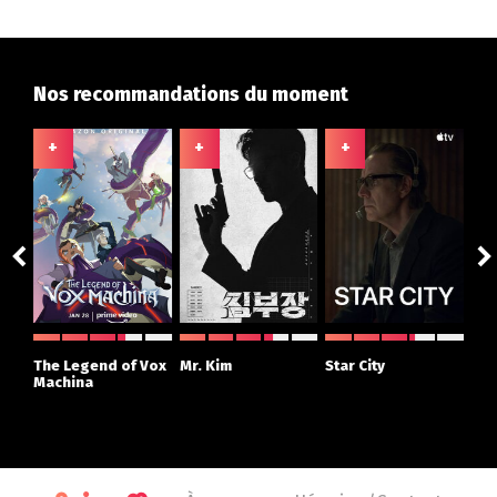
Nos recommandations du moment
+
+
+
+
ght
The Legend of Vox
Mr. Kim
Star City
The
r
Machina