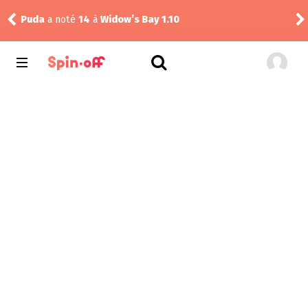
Puda
a noté
14
à
Widow’s Bay 1.10
Pud