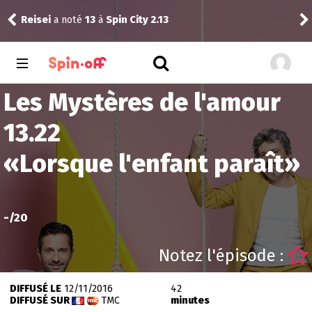
Myo
Reisei
a noté
13
à
Spin City 2.13
Unfa
Les Mystères de l'amour
13.22
«
Lorsque l'enfant paraît
»
-
/20
Notez l'épisode :
DIFFUSÉ LE
12/11/2016
42
DIFFUSÉ SUR
TMC
minutes