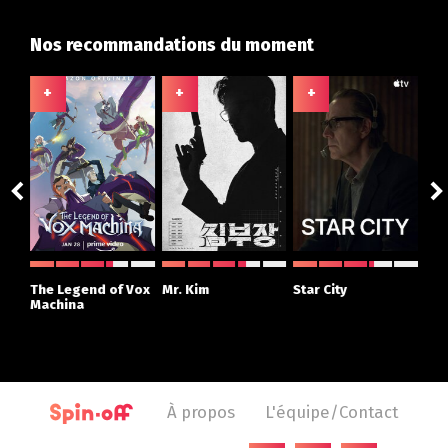
Nos recommandations du moment
+
+
+
+
The Legend of Vox
Mr. Kim
Star City
The
Machina
À propos
L'équipe/Contact