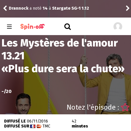
Drannock
a noté
14
à
Stargate SG-1 1.12
Vic
Les Mystères de l'amour
13.21
«
Plus dure sera la chute
»
-
/20
Notez l'épisode :
DIFFUSÉ LE
06/11/2016
42
DIFFUSÉ SUR
TMC
minutes