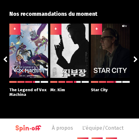
Nos recommandations du moment
+
+
+
+
ght
The Legend of Vox
Mr. Kim
Star City
The
r
Machina
À propos
L'équipe/Contact