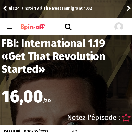
Vic24
a noté
13
à
The Best Immigrant 1.02
craz
FBI: International 1.19
«
Get That Revolution
Started
»
16,00
/
20
Notez l'épisode :
DIFFUSÉ LE
10/05/2022
42