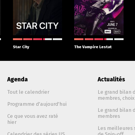
Star City
The Vampire Lestat
Agenda
Actualités
Tout le calendrier
Le grand bilan d
membres, choix 
Programme d'aujourd'hui
Le grand bilan d
Ce que vous avez raté
membres
hier
Les meilleures 
Calendrier des séries US
de Spin-off