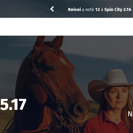
Spin City 2.16
Thibol
a no
5.17
N