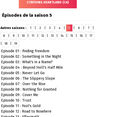
CITATIONS HEARTLAND (CA)
Épisodes de la saison 5
Autres saisons :
1
|
2
|
3
|
4
|
5
|
6
|
7
|
8
|
9
|
10
|
11
|
12
|
13
|
14
|
15
|
16
|
17
|
18
|
19
Episode 01 : Finding Freedom
Episode 02 : Something in the Night
Episode 03 : What's in a Name?
Episode 04 : Beyond Hell's Half Mile
Episode 05 : Never Let Go
Episode 06 : The Slippery Slope
Episode 07 : Over the Rise
Episode 08 : Nothing for Granted
Episode 09 : Cover Me
Episode 10 : Trust
Episode 11 : Fool's Gold
Episode 12 : Road to Nowhere
Episode 13 : Aftermath