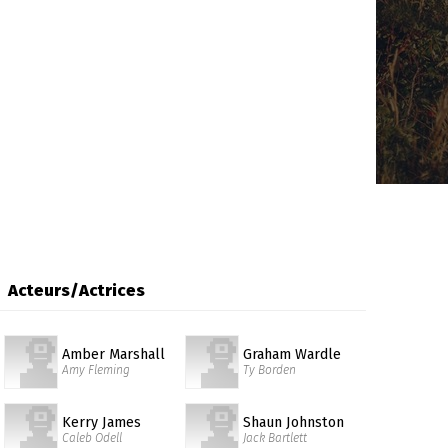
Acteurs/Actrices
Amber Marshall
Graham Wardle
Amy Fleming
Ty Borden
Kerry James
Shaun Johnston
Caleb Odell
Jack Bartlett