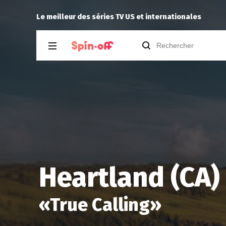
g Anna
Reisei
a noté
12
à
Le meilleur des séries TV US et internationales
Heartland (CA) 
«
True Calling
»