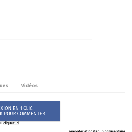
ues
Vidéos
ION EN 1 CLIC
OK POUR COMMENTER
ou
cliquez ici
remonter et poster un commentaire