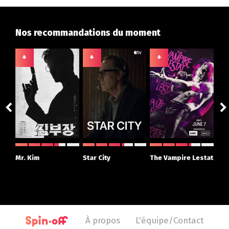
Nos recommandations du moment
+
+
+
+
ght
Mr. Kim
Star City
The Vampire Lestat
Su
r
À propos
L'équipe/Contact