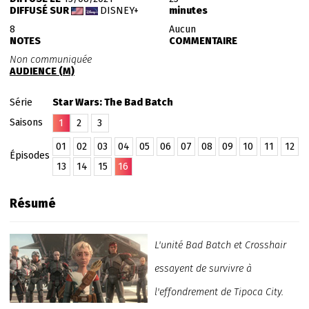
DIFFUSÉ SUR
DISNEY+
minutes
8
Aucun
NOTES
COMMENTAIRE
Non communiquée
AUDIENCE (M)
Série
Star Wars: The Bad Batch
Saisons
1
2
3
01
02
03
04
05
06
07
08
09
10
11
12
Épisodes
13
14
15
16
Résumé
L'unité Bad Batch et Crosshair
essayent de survivre à
l'effondrement de Tipoca City.