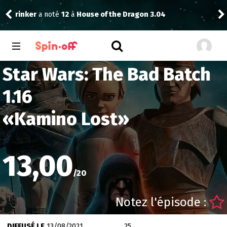
The
rinker
a noté
12
à
House of the Dragon 3.04
1.01
Star Wars: The Bad Batch
1.16
«
Kamino Lost
»
13,00
/
20
Notez l'épisode :
DIFFUSÉ LE
13/08/2021
25