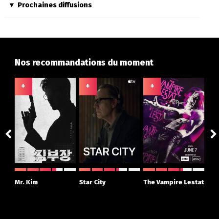
Prochaines diffusions
Nos recommandations du moment
+
+
+
+
ght
Mr. Kim
Star City
The Vampire Lestat
Su
r