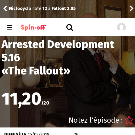
Niclooyd
a noté
12
à
Fallout 2.05
Vic
Arrested Development
5.16
«
The Fallout
»
11,20
/
20
Notez l'épisode :
DIFFUSÉ LE
15/03/2019
26