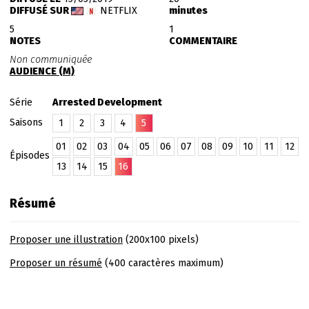
DIFFUSÉ SUR
NETFLIX
minutes
5
1
NOTES
COMMENTAIRE
Non communiquée
AUDIENCE (M)
Série
Arrested Development
Saisons
1
2
3
4
5
01
02
03
04
05
06
07
08
09
10
11
12
Épisodes
13
14
15
16
Résumé
Proposer une illustration
(200x100 pixels)
Proposer un résumé
(400 caractères maximum)