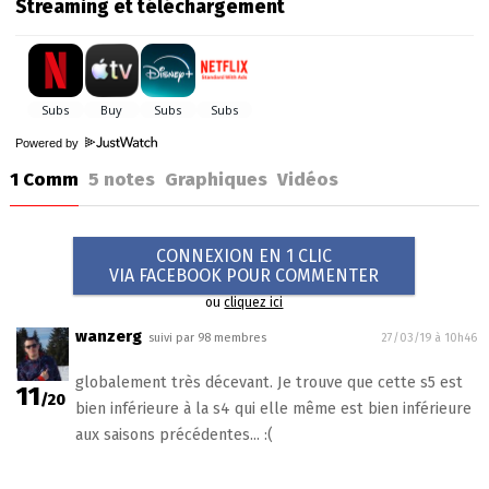
Streaming et téléchargement
Powered by
1 Comm
5
notes
Graphiques
Vidéos
CONNEXION EN 1 CLIC
VIA FACEBOOK POUR COMMENTER
ou
cliquez ici
wanzerg
suivi par 98 membres
27/03/19 à 10h46
globalement très décevant. Je trouve que cette s5 est
11
/20
bien inférieure à la s4 qui elle même est bien inférieure
aux saisons précédentes... :(