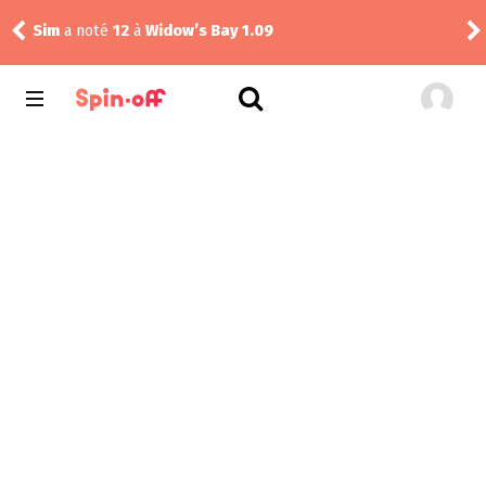
Sim
a noté
12
à
Widow’s Bay 1.09
Dra