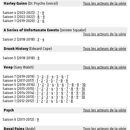
Harley Quinn
(Dr. Psycho (voice))
Tous les acteurs de la série
Saison 4 (2023-2023) :
7
-
9
Saison 3 (2022-2022) :
8
-
9
Saison 1 (2019-2020) :
3
-
6
A Series of Unfortunate Events
(Jerome Squalor)
Tous les acteurs de la série
Saison 2 (2018-2018) :
3
-
4
Drunk History
(Edward Cope)
Tous les acteurs de la série
Saison 5 (2018-2018) :
9
Veep
(Gary Walsh)
Tous les acteurs de la série
Saison 7 (2019-2019) :
1
-
2
-
3
-
4
-
5
-
6
-
7
Saison 6 (2017-2017) :
1
-
2
-
3
-
5
-
7
-
8
-
9
Saison 5 (2016-2016) :
1
-
2
-
3
-
4
-
5
-
6
-
7
-
8
-
9
-
10
Saison 4 (2015-2015) :
1
-
2
-
3
-
4
-
5
-
6
-
7
-
8
-
9
-
10
Saison 3 (2014-2014) :
1
-
2
-
3
-
4
-
5
-
6
-
7
-
8
-
9
-
10
Saison 2 (2013-2013) :
1
-
2
-
3
-
4
-
5
-
6
-
7
-
8
-
9
-
10
Saison 1 (2012-2012) :
1
-
2
-
3
-
4
-
5
-
6
-
7
-
8
Psych
Tous les acteurs de la série
Saison 6 (2011-2012) :
9
Royal Pains
(Andy)
Tous les acteurs de la série