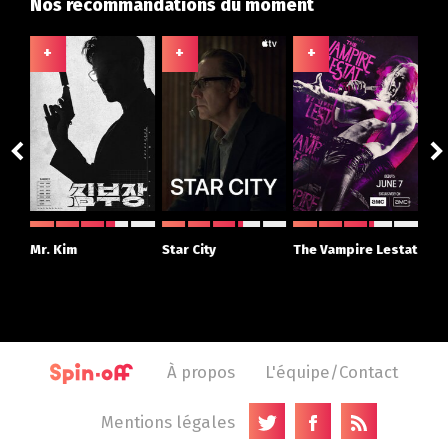
Nos recommandations du moment
+
+
+
+
ght
Mr. Kim
Star City
The Vampire Lestat
Su
r
À propos
L'équipe/Contact
Mentions légales