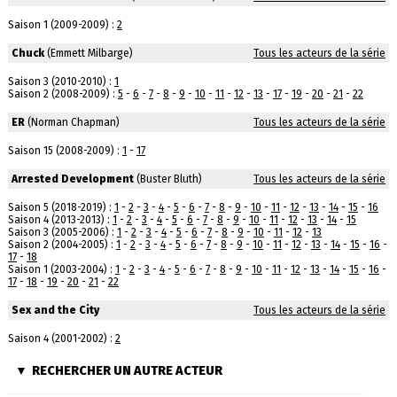
Saison 1 (2009-2009) :
2
Chuck
(Emmett Milbarge)
Tous les acteurs de la série
Saison 3 (2010-2010) :
1
Saison 2 (2008-2009) :
5
-
6
-
7
-
8
-
9
-
10
-
11
-
12
-
13
-
17
-
19
-
20
-
21
-
22
ER
(Norman Chapman)
Tous les acteurs de la série
Saison 15 (2008-2009) :
1
-
17
Arrested Development
(Buster Bluth)
Tous les acteurs de la série
Saison 5 (2018-2019) :
1
-
2
-
3
-
4
-
5
-
6
-
7
-
8
-
9
-
10
-
11
-
12
-
13
-
14
-
15
-
16
Saison 4 (2013-2013) :
1
-
2
-
3
-
4
-
5
-
6
-
7
-
8
-
9
-
10
-
11
-
12
-
13
-
14
-
15
Saison 3 (2005-2006) :
1
-
2
-
3
-
4
-
5
-
6
-
7
-
8
-
9
-
10
-
11
-
12
-
13
Saison 2 (2004-2005) :
1
-
2
-
3
-
4
-
5
-
6
-
7
-
8
-
9
-
10
-
11
-
12
-
13
-
14
-
15
-
16
-
17
-
18
Saison 1 (2003-2004) :
1
-
2
-
3
-
4
-
5
-
6
-
7
-
8
-
9
-
10
-
11
-
12
-
13
-
14
-
15
-
16
-
17
-
18
-
19
-
20
-
21
-
22
Sex and the City
Tous les acteurs de la série
Saison 4 (2001-2002) :
2
RECHERCHER UN AUTRE ACTEUR