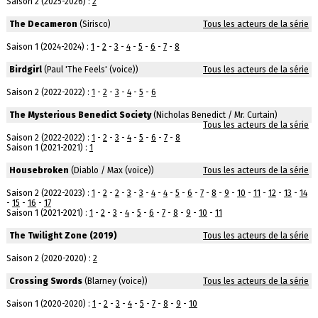
Saison 2 (2025-2026) :
2
The Decameron
(Sirisco)
Tous les acteurs de la série
Saison 1 (2024-2024) :
1
-
2
-
3
-
4
-
5
-
6
-
7
-
8
Birdgirl
(Paul 'The Feels' (voice))
Tous les acteurs de la série
Saison 2 (2022-2022) :
1
-
2
-
3
-
4
-
5
-
6
The Mysterious Benedict Society
(Nicholas Benedict / Mr. Curtain)
Tous les acteurs de la série
Saison 2 (2022-2022) :
1
-
2
-
3
-
4
-
5
-
6
-
7
-
8
Saison 1 (2021-2021) :
1
Housebroken
(Diablo / Max (voice))
Tous les acteurs de la série
Saison 2 (2022-2023) :
1
-
2
-
2
-
3
-
3
-
4
-
4
-
5
-
6
-
7
-
8
-
9
-
10
-
11
-
12
-
13
-
14
-
15
-
16
-
17
Saison 1 (2021-2021) :
1
-
2
-
3
-
4
-
5
-
6
-
7
-
8
-
9
-
10
-
11
The Twilight Zone (2019)
Tous les acteurs de la série
Saison 2 (2020-2020) :
2
Crossing Swords
(Blarney (voice))
Tous les acteurs de la série
Saison 1 (2020-2020) :
1
-
2
-
3
-
4
-
5
-
7
-
8
-
9
-
10