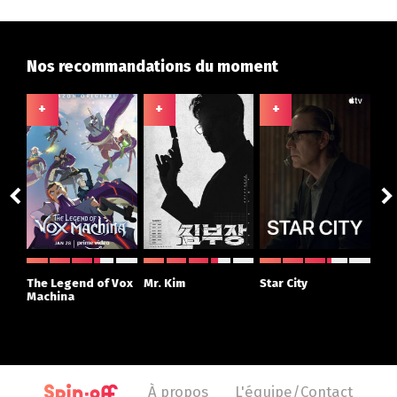
Nos recommandations du moment
+
+
+
+
The Legend of Vox
Mr. Kim
Star City
The
Machina
À propos
L'équipe/Contact