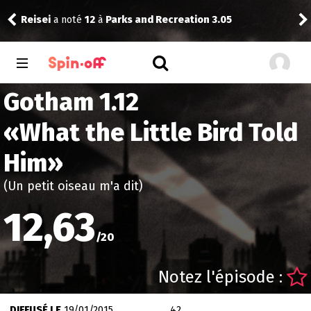
09
Reisei
a noté
12
à
Parks and Recreation 3.05
The
Gotham 1.12
«
What the Little Bird Told
Him
»
(Un petit oiseau m'a dit)
12,63
/
20
Notez l'épisode :
DIFFUSÉ LE
19/01/2015
42