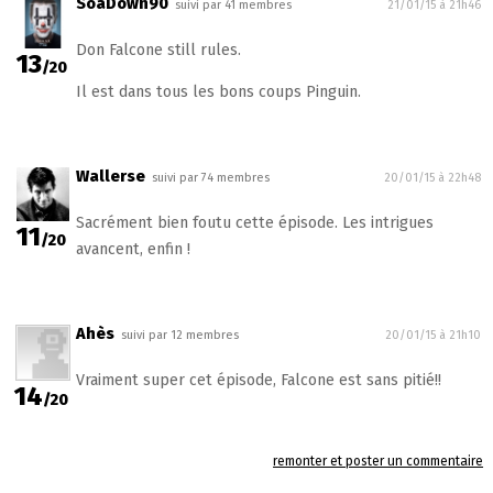
SoaDown90
suivi par 41 membres
21/01/15 à 21h46
Don Falcone still rules.
13
/20
Il est dans tous les bons coups Pinguin.
Wallerse
suivi par 74 membres
20/01/15 à 22h48
Sacrément bien foutu cette épisode. Les intrigues
11
/20
avancent, enfin !
Ahès
suivi par 12 membres
20/01/15 à 21h10
Vraiment super cet épisode, Falcone est sans pitié!!
14
/20
remonter et poster un commentaire