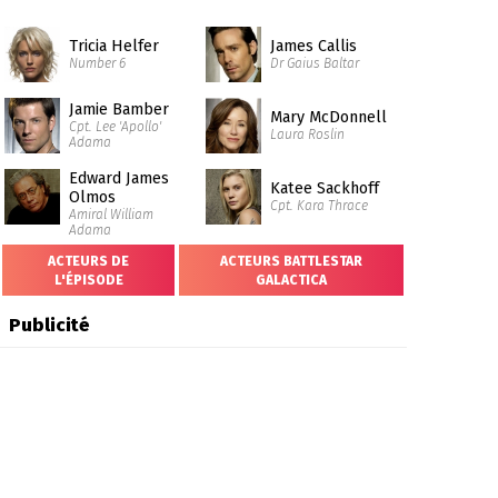
Tricia Helfer
James Callis
Number 6
Dr Gaius Baltar
Jamie Bamber
Mary McDonnell
Cpt. Lee 'Apollo'
Laura Roslin
Adama
Edward James
Katee Sackhoff
Olmos
Cpt. Kara Thrace
Amiral William
Adama
ACTEURS DE
ACTEURS BATTLESTAR
L'ÉPISODE
GALACTICA
Publicité