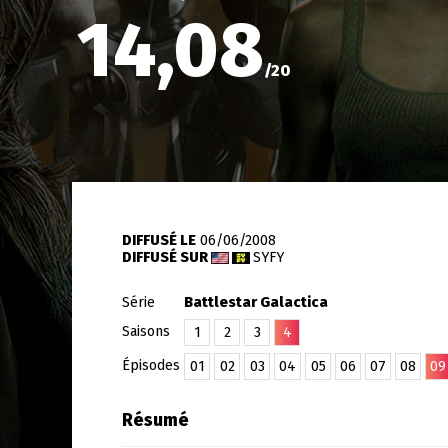
14,08
/
20
DIFFUSÉ LE
06/06/2008
DIFFUSÉ SUR
SYFY
Série
Battlestar Galactica
Saisons
1
2
3
4
Épisodes
01
02
03
04
05
06
07
08
09
Résumé