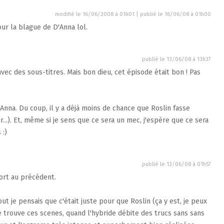
modifié le 16/06/2008 à 01h01 | publié le
16/06/08 à 01h00
ur la blague de D'Anna lol.
publié le
13/06/08 à 13h37
 avec des sous-titres. Mais bon dieu, cet épisode était bon ! Pas
'Anna. Du coup, il y a déjà moins de chance que Roslin fasse
ur...). Et, même si je sens que ce sera un mec, j'espère que ce sera
 :)
publié le
13/06/08 à 01h57
ort au précédent.
but je pensais que c'était juste pour que Roslin (ça y est, je peux
 Je trouve ces scenes, quand l'hybride débite des trucs sans sans