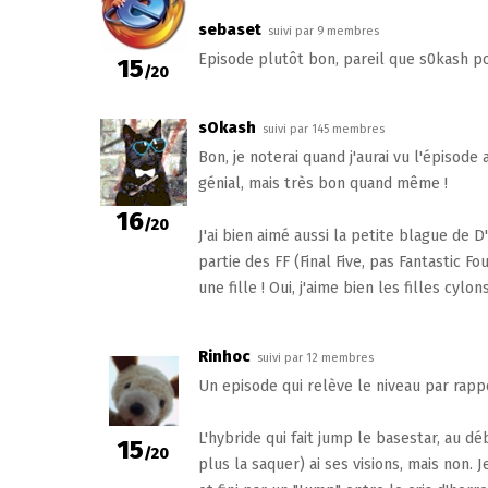
sebaset
suivi par 9 membres
Episode plutôt bon, pareil que s0kash po
15
/20
sOkash
suivi par 145 membres
Bon, je noterai quand j'aurai vu l'épisode
génial, mais très bon quand même !
16
/20
J'ai bien aimé aussi la petite blague de D
partie des FF (Final Five, pas Fantastic Fo
une fille ! Oui, j'aime bien les filles cylons
Rinhoc
suivi par 12 membres
Un episode qui relève le niveau par rapp
L'hybride qui fait jump le basestar, au dé
15
/20
plus la saquer) ai ses visions, mais non.