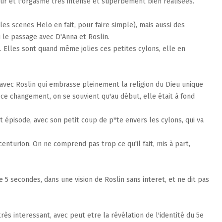
reur et l'orgasme très intense et superbement bien réalisées.
es scenes Helo en fait, pour faire simple), mais aussi des
le passage avec D'Anna et Roslin.
.. Elles sont quand même jolies ces petites cylons, elle en
, avec Roslin qui embrasse pleinement la religion du Dieu unique
ce changement, on se souvient qu'au début, elle était à fond
t épisode, avec son petit coup de p*te envers les cylons, qui va
centurion. On ne comprend pas trop ce qu'il fait, mis à part,
 5 secondes, dans une vision de Roslin sans interet, et ne dit pas
très interessant, avec peut etre la révélation de l'identité du 5e