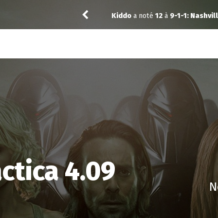
04
Puda
a noté
14
à
Widow’s Bay 
ctica 4.09
N