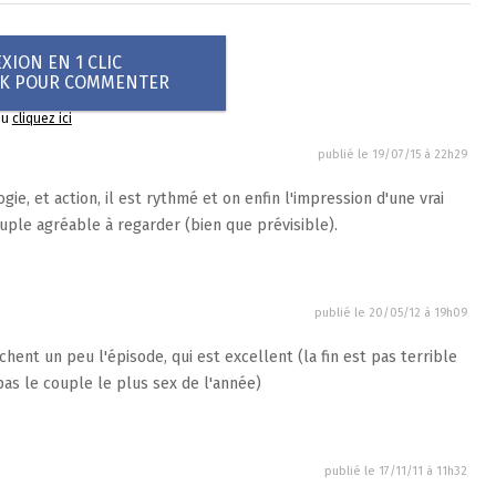
ION EN 1 CLIC
OK POUR COMMENTER
ou
cliquez ici
publié le
19/07/15 à 22h29
e, et action, il est rythmé et on enfin l'impression d'une vrai
ouple agréable à regarder (bien que prévisible).
publié le
20/05/12 à 19h09
hent un peu l'épisode, qui est excellent (la fin est pas terrible
as le couple le plus sex de l'année)
publié le
17/11/11 à 11h32