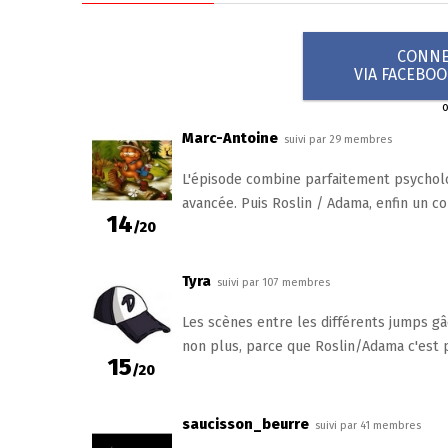
CONNEX
VIA FACEBO
Marc-Antoine
suivi par 29 membres
L'épisode combine parfaitement psychologi
avancée. Puis Roslin / Adama, enfin un c
14
/20
Tyra
suivi par 107 membres
Les scènes entre les différents jumps gâc
non plus, parce que Roslin/Adama c'est p
15
/20
saucisson_beurre
suivi par 41 membres