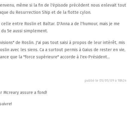
bienvenu, même si la fin de l'épisode précédent nous enlevait tout
aque du Resurrection Ship et de la flotte cylon.
elle entre Roslin et Baltar. D'Anna a de l'humour, mais je me
é du 5e aussi simplement.
isions" de Roslin. J'ai pas tout saisi à propos de leur intérêt, mis
oslin avec les siens. Ca a surtout permis à Gaius de rester en vie,
nce que la "force supérieure" accorde à l'ex-Président...
publié le
05/05/09 à 18h24
r Mcreary assure a fond!
suivre!