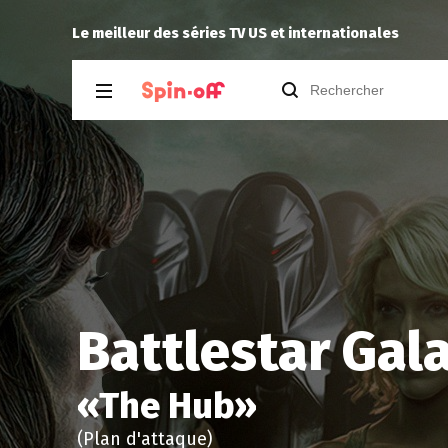
ity 3.02
Kiddo
a noté
12
à
9-1-1: Nashville 1.
Le meilleur des séries TV US et internationales
Battlestar Gala
«
The Hub
»
(Plan d'attaque)