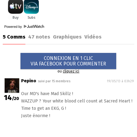
Powered by
5 Comms
47
notes
Graphiques
Vidéos
CONNEXION EN 1 CLIC
VIA FACEBOOK POUR COMMENTER
ou
cliquez ici
Pepino
suivi par 15 membres
19/05/13 à 03h29
Our MD's have Mad Skillz !
14
/20
WAZZUP ? Your white blood cell count at Sacred Heart !
Time to get an EKG, G !
Juste énorme !