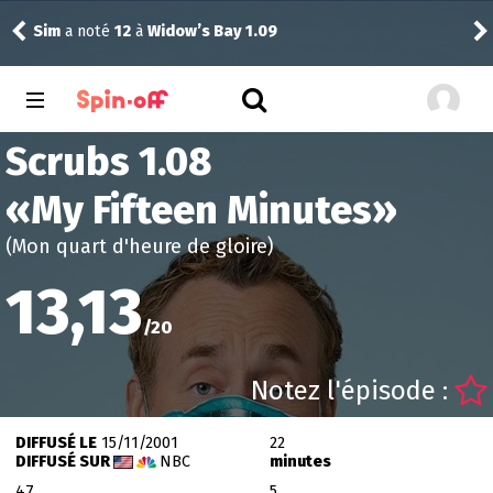
Sim
a noté
12
à
Widow’s Bay 1.09
Dra
Scrubs 1.08
«
My Fifteen Minutes
»
(Mon quart d'heure de gloire)
13,13
/
20
Notez l'épisode :
DIFFUSÉ LE
15/11/2001
22
DIFFUSÉ SUR
NBC
minutes
47
5