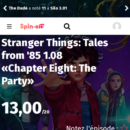
The Dude
a noté
11
à
Silo 3.01
Reis
Stranger Things: Tales
from '85 1.08
«
Chapter Eight: The
Party
»
13,00
/
20
Notez l'épisode :