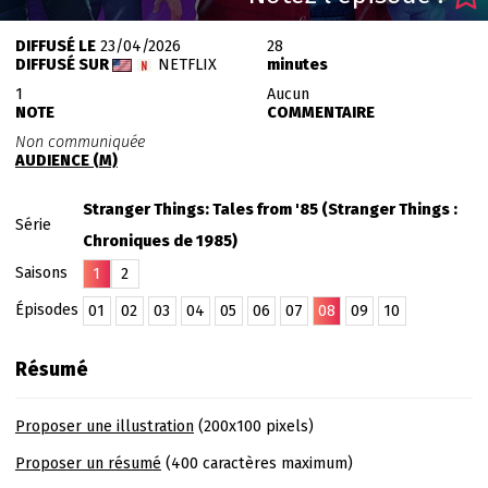
DIFFUSÉ LE
23/04/2026
28
DIFFUSÉ SUR
NETFLIX
minutes
1
Aucun
NOTE
COMMENTAIRE
Non communiquée
AUDIENCE (M)
Stranger Things: Tales from '85 (Stranger Things :
Série
Chroniques de 1985)
Saisons
1
2
Épisodes
01
02
03
04
05
06
07
08
09
10
Résumé
Proposer une illustration
(200x100 pixels)
Proposer un résumé
(400 caractères maximum)