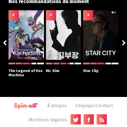
Nos recommandations du moment
+
+
+
+
The Legend of Vox
Mr. Kim
Star City
The
Machina
À propos
L'équipe/Contact
Mentions légales