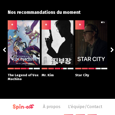
Nos recommandations du moment
+
+
+
+
The Legend of Vox
Mr. Kim
Star City
The
Machina
À propos
L'équipe/Contact