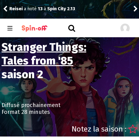
Myo
Reisei
a noté
13
à
Spin City 2.13
Unfa
Stranger Things:
Tales from '85
saison 2
Diffusé prochainement
Format 28 minutes
Notez la saison :