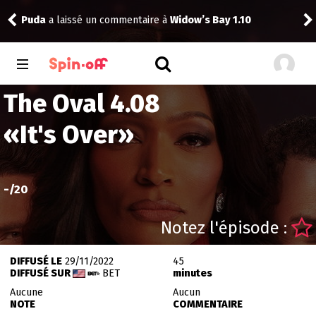
Puda
a laissé un commentaire à
Widow’s Bay 1.10
tom
The Oval 4.08
«
It's Over
»
-
/20
Notez l'épisode :
DIFFUSÉ LE
29/11/2022
45
DIFFUSÉ SUR
BET
minutes
Aucune
Aucun
NOTE
COMMENTAIRE