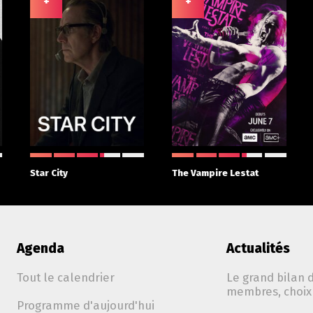
+
+
Star City
The Vampire Lestat
Agenda
Actualités
Tout le calendrier
Le grand bilan d
membres, choix 
Programme d'aujourd'hui