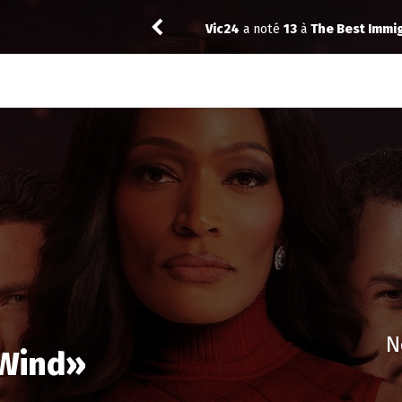
Best Immigrant 1.02
crazybenji
a n
N
 Wind
»