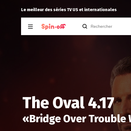
97 2.08
Vic24
a noté
13
à
The 
Le meilleur des séries TV US et internationales
The Oval 4.17
«
Bridge Over Trouble