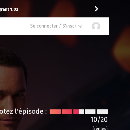
oté
11
à
Daredevil: Born Again 1.07
Dranno
Se connecter / S'inscrire
otez l'épisode :
10
/20
(règles)