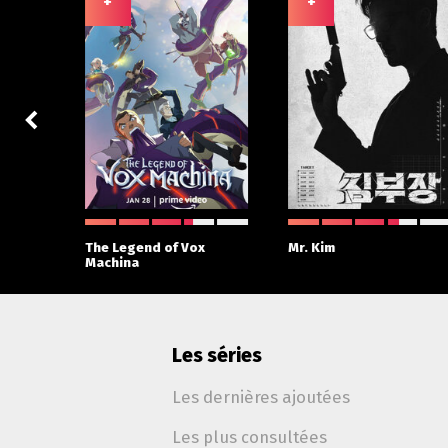
+
+
 With
The Legend of Vox
Mr. Kim
Machina
Les séries
Les dernières ajoutées
Les plus consultées