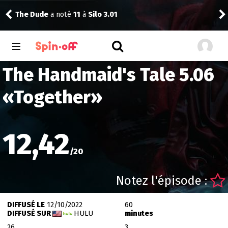
The Dude
a noté
11
à
Silo 3.01
Reis
The Handmaid's Tale 5.06
«
Together
»
12,42
/
20
Notez l'épisode :
DIFFUSÉ LE
12/10/2022
60
DIFFUSÉ SUR
HULU
minutes
26
3