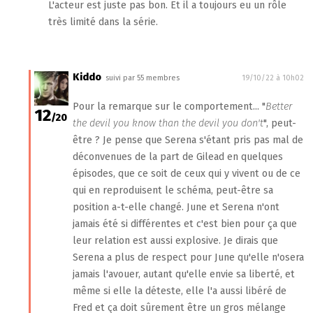
L'acteur est juste pas bon. Et il a toujours eu un rôle
très limité dans la série.
Kiddo
suivi par 55 membres
19/10/22 à 10h02
Pour la remarque sur le comportement... "
Better
12
/20
the devil you know than the devil you don't
", peut-
être ? Je pense que Serena s'étant pris pas mal de
déconvenues de la part de Gilead en quelques
épisodes, que ce soit de ceux qui y vivent ou de ce
qui en reproduisent le schéma, peut-être sa
position a-t-elle changé. June et Serena n'ont
jamais été si différentes et c'est bien pour ça que
leur relation est aussi explosive. Je dirais que
Serena a plus de respect pour June qu'elle n'osera
jamais l'avouer, autant qu'elle envie sa liberté, et
même si elle la déteste, elle l'a aussi libéré de
Fred et ça doit sûrement être un gros mélange