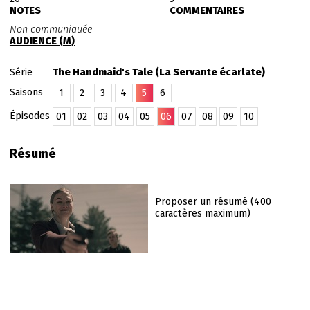
NOTES
COMMENTAIRES
Non communiquée
AUDIENCE (M)
Série
The Handmaid's Tale (La Servante écarlate)
Saisons
1
2
3
4
5
6
Épisodes
01
02
03
04
05
06
07
08
09
10
Résumé
Proposer un résumé
(400
caractères maximum)