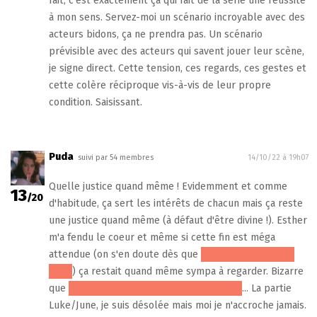
fait, c'est exactement ça qui fait de la série une réussite
à mon sens. Servez-moi un scénario incroyable avec des
acteurs bidons, ça ne prendra pas. Un scénario
prévisible avec des acteurs qui savent jouer leur scène,
je signe direct. Cette tension, ces regards, ces gestes et
cette colère réciproque vis-à-vis de leur propre
condition. Saisissant.
Puda
suivi par 54 membres
14/10/22 à 19h07
Quelle justice quand même ! Evidemment et comme
13
/20
d'habitude, ça sert les intérêts de chacun mais ça reste
une justice quand même (à défaut d'être divine !). Esther
m'a fendu le coeur et même si cette fin est méga
attendue (on s'en doute dès que
Serena demande à y
aller
) ça restait quand même sympa à regarder. Bizarre
que
Serena ne lui ait pas tiré dans la tête
... La partie
Luke/June, je suis désolée mais moi je n'accroche jamais.