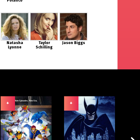
Polanco
Natasha
Taylor
Jason Biggs
Lyonne
Schilling
+
+
+