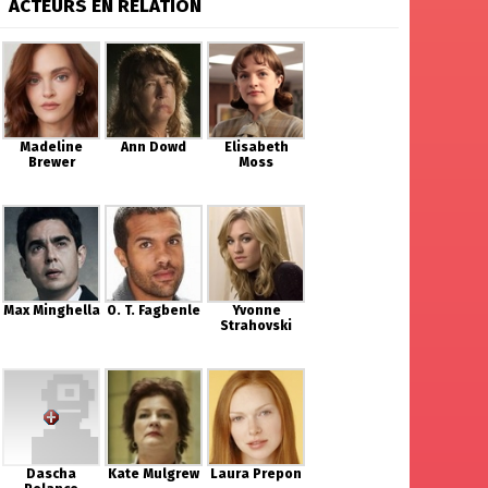
ACTEURS EN RELATION
Madeline
Ann Dowd
Elisabeth
Brewer
Moss
Max Minghella
O. T. Fagbenle
Yvonne
Strahovski
Dascha
Kate Mulgrew
Laura Prepon