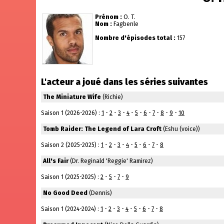
Prénom :
O. T.
Nom :
Fagbenle
Nombre d'épisodes total :
157
L'acteur a joué dans les séries suivantes
The Miniature Wife
(Richie)
Saison 1 (2026-2026) :
1
-
2
-
3
-
4
-
5
-
6
-
7
-
8
-
9
-
10
Tomb Raider: The Legend of Lara Croft
(Eshu (voice))
Saison 2 (2025-2025) :
1
-
2
-
3
-
4
-
5
-
6
-
7
-
8
All's Fair
(Dr. Reginald 'Reggie' Ramirez)
Saison 1 (2025-2025) :
2
-
5
-
7
-
9
No Good Deed
(Dennis)
Saison 1 (2024-2024) :
1
-
2
-
3
-
4
-
5
-
6
-
7
-
8