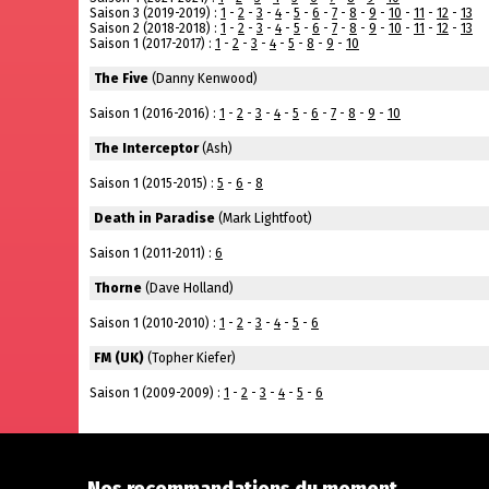
Saison 3 (2019-2019) :
1
-
2
-
3
-
4
-
5
-
6
-
7
-
8
-
9
-
10
-
11
-
12
-
13
Saison 2 (2018-2018) :
1
-
2
-
3
-
4
-
5
-
6
-
7
-
8
-
9
-
10
-
11
-
12
-
13
Saison 1 (2017-2017) :
1
-
2
-
3
-
4
-
5
-
8
-
9
-
10
The Five
(Danny Kenwood)
Saison 1 (2016-2016) :
1
-
2
-
3
-
4
-
5
-
6
-
7
-
8
-
9
-
10
The Interceptor
(Ash)
Saison 1 (2015-2015) :
5
-
6
-
8
Death in Paradise
(Mark Lightfoot)
Saison 1 (2011-2011) :
6
Thorne
(Dave Holland)
Saison 1 (2010-2010) :
1
-
2
-
3
-
4
-
5
-
6
FM (UK)
(Topher Kiefer)
Saison 1 (2009-2009) :
1
-
2
-
3
-
4
-
5
-
6