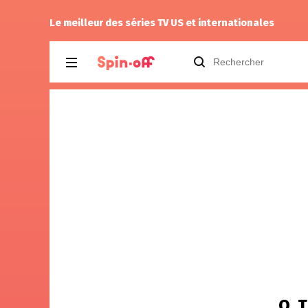
Myotome
recommande
Malcolm in the M
Le meilleur des séries TV US et internationales
O. 