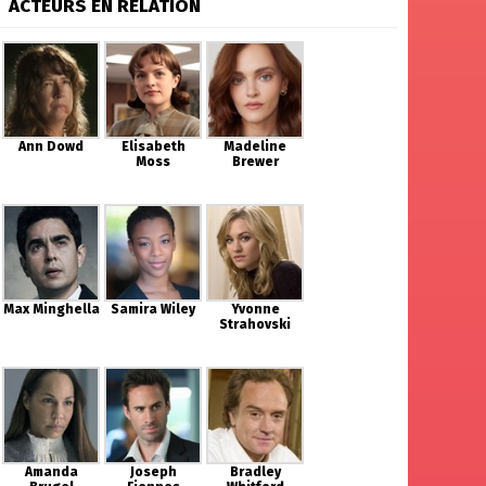
ACTEURS EN RELATION
Ann Dowd
Elisabeth
Madeline
Moss
Brewer
Max Minghella
Samira Wiley
Yvonne
Strahovski
Amanda
Joseph
Bradley