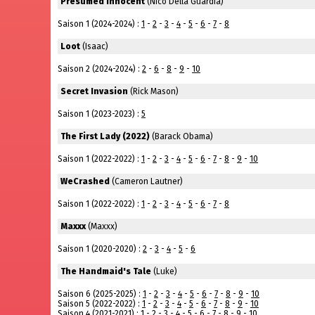
Presumed Innocent
(Nico Della Guardia)
Saison 1 (2024-2024) :
1
-
2
-
3
-
4
-
5
-
6
-
7
-
8
Loot
(Isaac)
Saison 2 (2024-2024) :
2
-
6
-
8
-
9
-
10
Secret Invasion
(Rick Mason)
Saison 1 (2023-2023) :
5
The First Lady (2022)
(Barack Obama)
Saison 1 (2022-2022) :
1
-
2
-
3
-
4
-
5
-
6
-
7
-
8
-
9
-
10
WeCrashed
(Cameron Lautner)
Saison 1 (2022-2022) :
1
-
2
-
3
-
4
-
5
-
6
-
7
-
8
Maxxx
(Maxxx)
Saison 1 (2020-2020) :
2
-
3
-
4
-
5
-
6
The Handmaid's Tale
(Luke)
Saison 6 (2025-2025) :
1
-
2
-
3
-
4
-
5
-
6
-
7
-
8
-
9
-
10
Saison 5 (2022-2022) :
1
-
2
-
3
-
4
-
5
-
6
-
7
-
8
-
9
-
10
Saison 4 (2021-2021) :
1
-
2
-
3
-
4
-
5
-
6
-
7
-
8
-
9
-
10