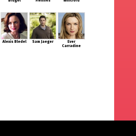
Brugel
Fiennes
Whitford
Alexis Bledel
Sam Jaeger
Ever
Carradine