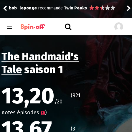
bob
bob_leponge
recommande
Twin Peaks
The Handmaid's
Tale
saison 1
13,20
(921
/20
notes épisodes
)
13,67
(3