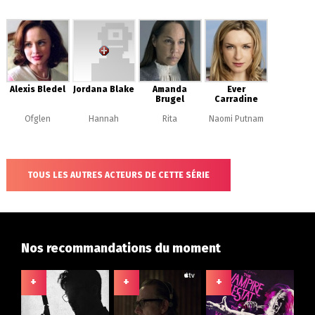
Alexis Bledel
Jordana Blake
Amanda
Ever
Brugel
Carradine
Ofglen
Hannah
Rita
Naomi Putnam
TOUS LES AUTRES ACTEURS DE CETTE SÉRIE
Nos recommandations du moment
+
+
+
+