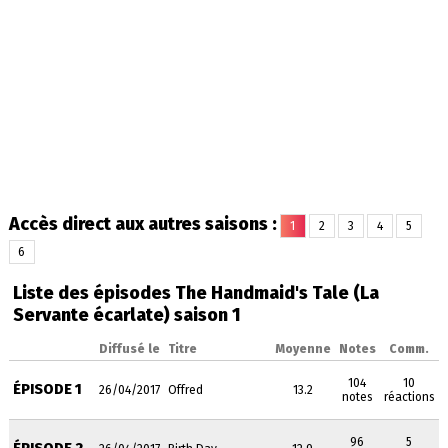
Accès direct aux autres saisons :
1
2
3
4
5
6
Liste des épisodes The Handmaid's Tale (La
Servante écarlate) saison 1
Diffusé le
Titre
Moyenne
Notes
Comm.
104
10
ÉPISODE 1
26/04/2017
Offred
13.2
notes
réactions
96
5