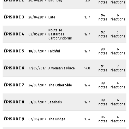
ÉPISODE 2
26/04/2017
Birth Day
12.9
notes
réactions
94
6
ÉPISODE 3
26/04/2017
Late
13.7
notes
réactions
Nolite Te
92
5
ÉPISODE 4
03/05/2017
Bastardes
12.7
notes
réactions
Carborundorum
90
6
ÉPISODE 5
10/05/2017
Faithful
12.7
notes
réactions
91
7
ÉPISODE 6
17/05/2017
A Woman's Place
14.0
notes
réactions
89
4
ÉPISODE 7
24/05/2017
The Other Side
12.4
notes
réactions
89
6
ÉPISODE 8
31/05/2017
Jezebels
12.7
notes
réactions
86
4
ÉPISODE 9
07/06/2017
The Bridge
13.4
notes
réactions