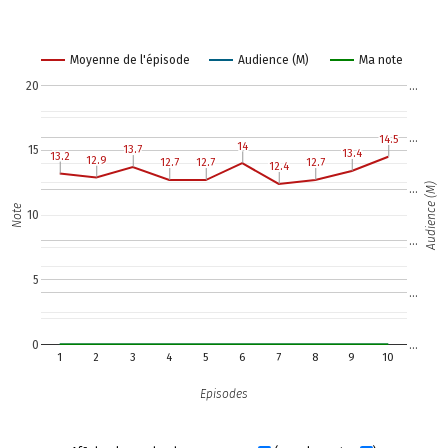
Moyenne de l'épisode
Audience (M)
Ma note
20
…
…
14.5
14.5
14
14
13.7
13.7
15
13.4
13.4
13.2
13.2
12.9
12.9
12.7
12.7
12.7
12.7
12.7
12.7
12.4
12.4
Audience (M)
…
Note
10
…
5
…
0
…
1
2
3
4
5
6
7
8
9
10
Episodes