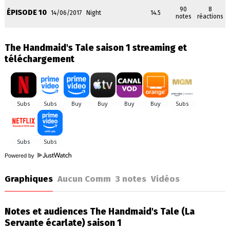
90
8
ÉPISODE 10
14/06/2017
Night
14.5
notes
réactions
The Handmaid's Tale saison 1 streaming et
téléchargement
Powered by
Graphiques
Aucun Comm
3
notes
Vidéos
Notes et audiences The Handmaid's Tale (La
Servante écarlate) saison 1