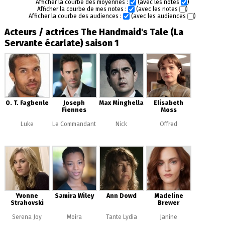
Afficher la courbe des moyennes :
(avec les notes
)
Afficher la courbe de mes notes :
(avec les notes
)
Afficher la courbe des audiences :
(avec les audiences
)
Acteurs / actrices The Handmaid's Tale (La
Servante écarlate) saison 1
O. T. Fagbenle
Joseph
Max Minghella
Elisabeth
Fiennes
Moss
Luke
Le Commandant
Nick
Offred
Yvonne
Samira Wiley
Ann Dowd
Madeline
Strahovski
Brewer
Serena Joy
Moira
Tante Lydia
Janine