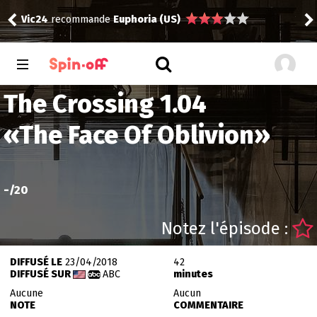
Vic24
recommande
Euphoria (US)
Vic
The Crossing 1.04
«
The Face Of Oblivion
»
-
/20
Notez l'épisode :
DIFFUSÉ LE
23/04/2018
42
DIFFUSÉ SUR
ABC
minutes
Aucune
Aucun
NOTE
COMMENTAIRE