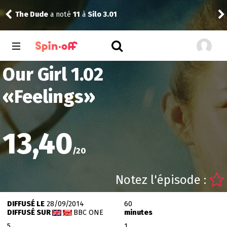
The Dude
a noté
11
à
Silo 3.01
Reis
Our Girl 1.02
«
Feelings
»
13,40
/
20
Notez l'épisode :
DIFFUSÉ LE
28/09/2014
60
DIFFUSÉ SUR
BBC ONE
minutes
5
1