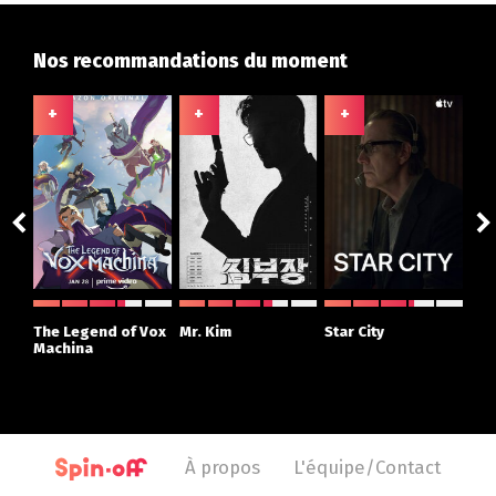
Nos recommandations du moment
+
+
+
+
The Legend of Vox
Mr. Kim
Star City
The
Machina
À propos
L'équipe/Contact