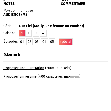
NOTES
COMMENTAIRE
Non communiquée
AUDIENCE (M)
Série
Our Girl (Molly, une femme au combat)
Saisons
1
2
3
4
Épisodes
01
02
03
04
05
|
spécial
Résumé
Proposer une illustration
(200x100 pixels)
Proposer un résumé
(400 caractères maximum)