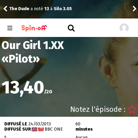
The Dude
a noté
13
à
Silo 3.05
Vic
Our Girl 1.XX
«
Pilot
»
13,40
/
20
Notez l'épisode :
DIFFUSÉ LE
24/03/2013
60
DIFFUSÉ SUR
BBC ONE
minutes
5
Aucun