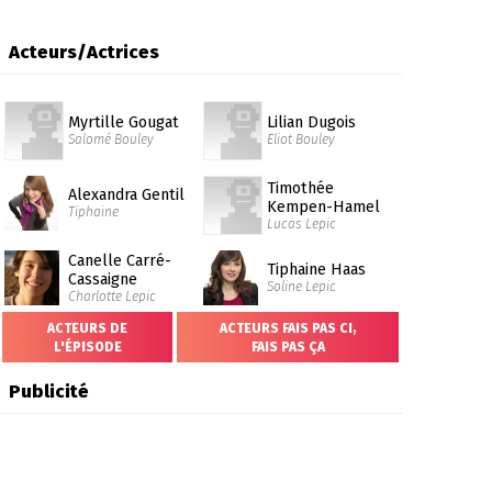
Acteurs/Actrices
Myrtille Gougat
Lilian Dugois
Salomé Bouley
Eliot Bouley
Timothée
Alexandra Gentil
Kempen-Hamel
Tiphaine
Lucas Lepic
Canelle Carré-
Tiphaine Haas
Cassaigne
Soline Lepic
Charlotte Lepic
ACTEURS DE
ACTEURS FAIS PAS CI,
L'ÉPISODE
FAIS PAS ÇA
Publicité