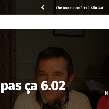
n 3.05
The Dude
a noté
11
à
Silo 3.01
s pas ça 6.02
N