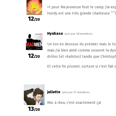
+1 pour Ma jeunesse fout le camp, j'ai ex
Hardy est une très grande chanteuse ^^
12
/20
Hyubasa
suivi par 48 membres
Un ton en dessous du premier mais le tout
mais j'ai bien aimé comme souvent la dy
12
/20
drôles (et réalistes) tandis que Christop
Et cette fin promet, surtout si c'est fait
juliette
suivi par 47 membres
Moi, à Ikea, c'est exactement ça!
13
/20