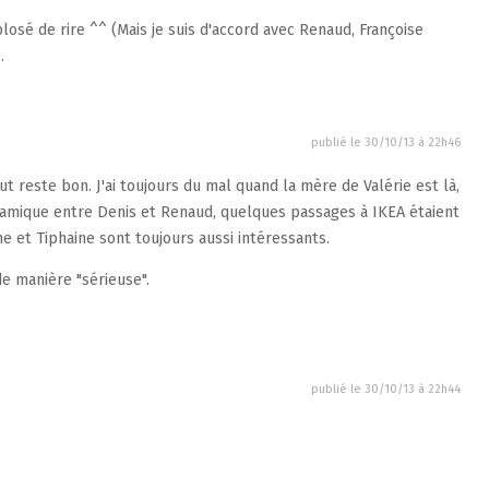
plosé de rire ^^ (Mais je suis d'accord avec Renaud, Françoise
).
publié le
30/10/13 à 22h46
 reste bon. J'ai toujours du mal quand la mère de Valérie est là,
namique entre Denis et Renaud, quelques passages à IKEA étaient
he et Tiphaine sont toujours aussi intéressants.
 de manière "sérieuse".
publié le
30/10/13 à 22h44