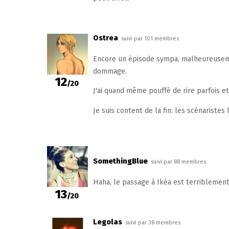
Ostrea
suivi par 101 membres
Encore un épisode sympa, malheureuseme
dommage.
12
/20
J'ai quand même pouffé de rire parfois e
Je suis content de la fin: les scénaristes
SomethingBlue
suivi par 88 membres
Haha, le passage à Ikéa est terriblement 
13
/20
Legolas
suivi par 38 membres