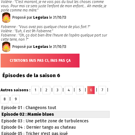
Valérie : "C'est marrant, je ne vois pas du tout les choses comme
vous. Pour moi ce sera juste l'enfant de mon enfant... Ah merde, je
parle comme ma mère."
Proposé par
Legolas
le 31/10/13
Fabienne : "Vous avez pas quelque chose de plus fort ?"
Valérie : "Euh, il est 9h Fabienne."
Fabienne : "Oh, ça doit bien être l'heure de l'apéro quelque part sur
cette terre, non ?"
Proposé par
Legolas
le 31/10/13
CITATIONS FAIS PAS CI, FAIS PAS ÇA
Épisodes de la saison 6
Autres saisons :
1
|
2
|
3
|
4
|
5
|
6
|
7
|
8
|
9
Episode 01 : Changeons tout
Episode 02 : Mamie blues
Episode 03 : Une petite zone de turbulences
Episode 04 : Dernier tango au chateau
Episode 05 : Tricher n'est pas joué