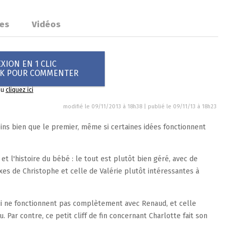
es
Vidéos
ION EN 1 CLIC
OK POUR COMMENTER
ou
cliquez ici
modifié le 09/11/2013 à 18h38 | publié le
09/11/13 à 18h23
ns bien que le premier, même si certaines idées fonctionnent
 et l'histoire du bébé : le tout est plutôt bien géré, avec de
nexes de Christophe et celle de Valérie plutôt intéressantes à
ui ne fonctionnent pas complètement avec Renaud, et celle
 Par contre, ce petit cliff de fin concernant Charlotte fait son