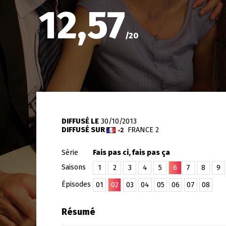
12,57
/
20
DIFFUSÉ LE
30/10/2013
DIFFUSÉ SUR
FRANCE 2
Série
Fais pas ci, fais pas ça
Saisons
1
2
3
4
5
6
7
8
9
Épisodes
01
02
03
04
05
06
07
08
Résumé