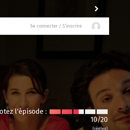
Reisei
a noté
11
à
Parks 
Se connecter / S'inscrire
otez l'épisode :
10
/20
(règles)