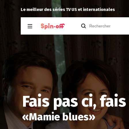
Reisei
a noté
12
à
Parks and Recreatio
Le meilleur des séries TV US et internationales
Fais pas ci, fai
«
Mamie blues
»