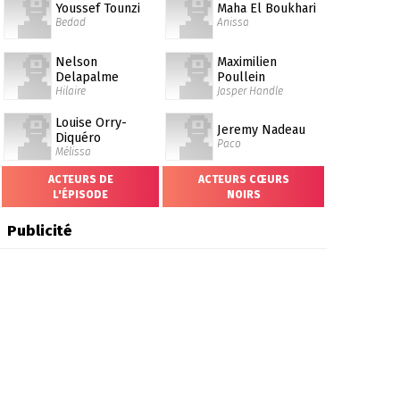
Youssef Tounzi
Maha El Boukhari
Bedad
Anissa
Nelson
Maximilien
Delapalme
Poullein
Hilaire
Jasper Handle
Louise Orry-
Jeremy Nadeau
Diquéro
Paco
Mélissa
ACTEURS DE
ACTEURS CŒURS
L'ÉPISODE
NOIRS
Publicité