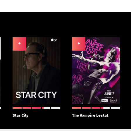
+
+
Star City
The Vampire Lestat