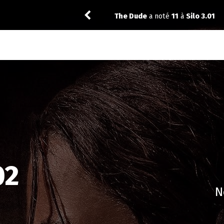
The Dude
a noté
11
à
Silo 3.01
02
N