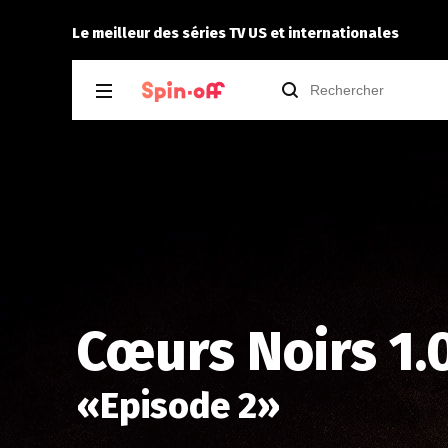
eisei
a noté
12
à
Parks and Recreation 3.05
Le meilleur des séries TV US et internationales
Cœurs Noirs 1.
«
Episode 2
»