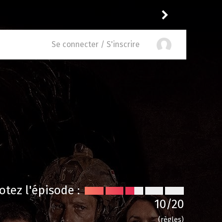
Reisei
a noté
11
à
Parks and Recreation 3.04
Se connecter / S'inscrire
otez l'épisode :
10
/20
(règles)