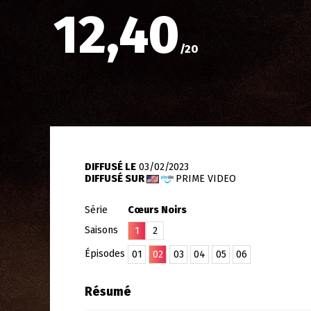
12,40
/
20
DIFFUSÉ LE
03/02/2023
DIFFUSÉ SUR
PRIME VIDEO
Série
Cœurs Noirs
Saisons
1
2
Épisodes
01
02
03
04
05
06
Résumé