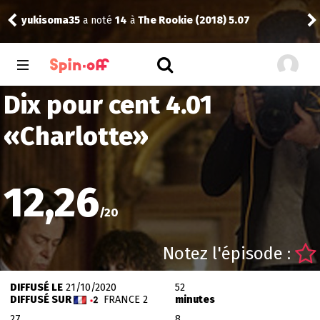
yukisoma35
a noté
14
à
The Rookie (2018) 5.07
Nic
Dix pour cent 4.01
«
Charlotte
»
12,26
/
20
Notez l'épisode :
DIFFUSÉ LE
21/10/2020
52
DIFFUSÉ SUR
FRANCE 2
minutes
27
8