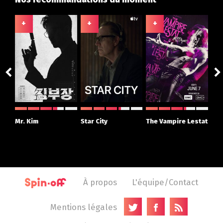
+
+
+
+
ght
Mr. Kim
Star City
The Vampire Lestat
Su
r
À propos
L'équipe/Contact
Mentions légales