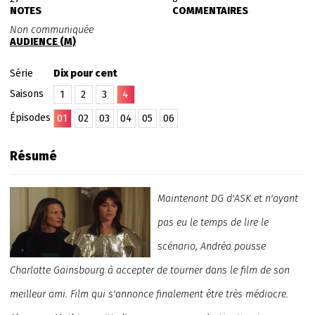
NOTES
COMMENTAIRES
Non communiquée
AUDIENCE (M)
Série
Dix pour cent
Saisons
1
2
3
4
Épisodes
01
02
03
04
05
06
Résumé
Maintenant DG d'ASK et n'ayant
pas eu le temps de lire le
scénario, Andréa pousse
Charlotte Gainsbourg à accepter de tourner dans le film de son
meilleur ami. Film qui s'annonce finalement être très médiocre.