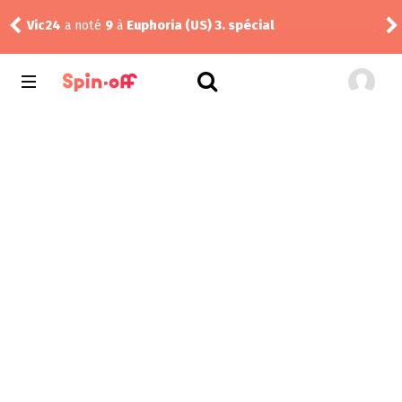
Vic24
a noté
9
à
Euphoria (US) 3. spécial
Jadens