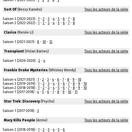
Saison 1 (2023-2023) :
1
-
2
-
3
-
4
-
5
Sort Of
(Bessy Kaneko)
Tous les acteurs de la série
Saison 3 (2023-2023) :
1
-
2
-
3
-
4
-
5
-
6
-
7
-
8
Saison 2 (2022-2022) :
1
-
2
-
3
-
4
-
5
-
6
-
7
-
8
Clarice
(Renée Li)
Tous les acteurs de la série
Saison 1 (2021-2021) :
8
-
10
-
12
Transplant
(Vivian Barnes)
Tous les acteurs de la série
Saison 1 (2020-2020) :
2
-
4
Frankie Drake Mysteries
(Whiskey Wendy)
Tous les acteurs de la série
Saison 4 (2021-2021) :
1
-
2
-
3
-
4
-
6
-
7
-
8
-
9
-
10
Saison 3 (2019-2019) :
1
-
2
-
3
-
4
-
5
-
6
-
7
-
8
-
9
-
10
Saison 2 (2018-2018) :
1
-
2
-
3
-
4
-
5
-
6
-
7
-
8
-
9
-
10
Saison 1 (2017-2018) :
4
-
5
-
6
-
7
-
8
-
9
-
10
-
11
Star Trek: Discovery
(Psycho)
Tous les acteurs de la série
Saison 1 (2017-2018) :
3
Mary Kills People
(Annie)
Tous les acteurs de la série
Saison 2 (2018-2018) :
1
-
2
-
3
-
4
-
5
-
6