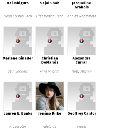
Dai Ishiguro
Sejal Shah
Jacqueline
Grabois
Head Control Tech
First Medical Tech
Annie's Roommate
Marlene Ginader
Christian
Alexandra
DeMarais
Curran
Beth Sanders
Mike Milgrim
Holly Milgrim
Lauren E. Banks
Jemima Kirke
Geoffrey Cantor
Prosecutor
Adelaide
Frank