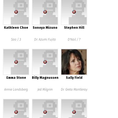
Kathleen Choe
Sonoya Mizuno
Stephen Hill
Soo / 3
Dr. Azumi Fujita
D'Nail / 7
Emma Stone
Billy Magnussen
Sally Field
Annie Landsberg
Jed Milgrim
Dr. Greta Mantleray