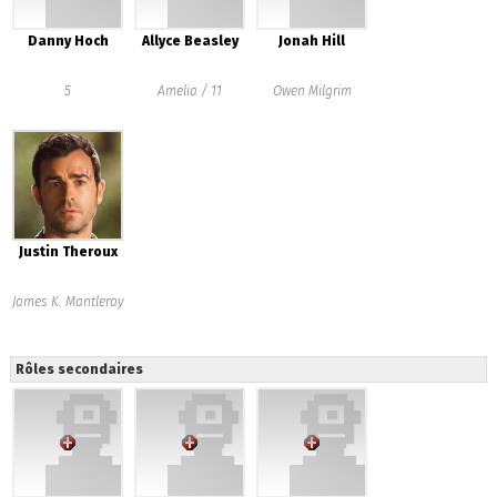
Danny Hoch
Allyce Beasley
Jonah Hill
5
Amelia / 11
Owen Milgrim
Justin Theroux
James K. Mantleray
Rôles secondaires