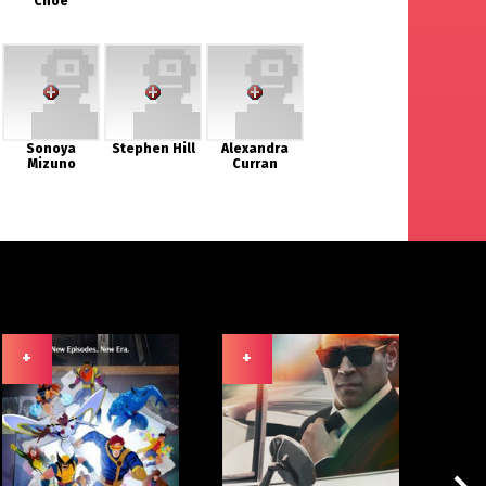
Choe
Sonoya
Stephen Hill
Alexandra
Mizuno
Curran
+
+
+