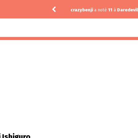
.02
crazybenji
a noté
11
à
Daredevil
i Ishiguro