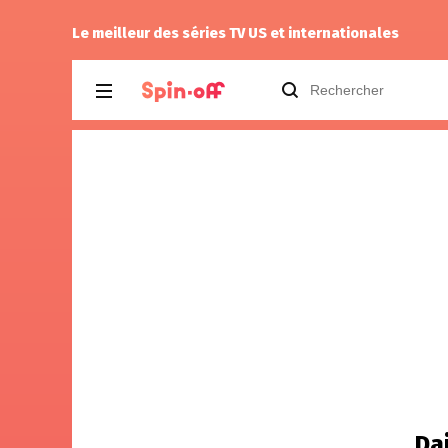
Vic24
a noté
13
à
The Best Immigrant 1
Le meilleur des séries TV US et internationales
Da