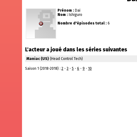
Prénom :
Dai
Nom :
Ishiguro
Nombre d'épisodes total :
6
L'acteur a joué dans les séries suivantes
Maniac (US)
(Head Control Tech)
Saison 1 (2018-2018) :
2
-
3
-
5
-
6
-
9
-
10