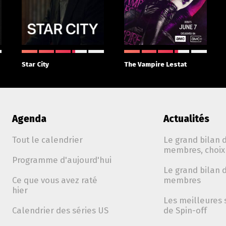
Star City
The Vampire Lestat
Agenda
Actualités
Tout le calendrier
Le grand bilan d
membres, choix 
Programme d'aujourd'hui
Le grand bilan d
Ce que vous avez raté
membres
hier
Les meilleures 
Calendrier des séries US
de Spin-off