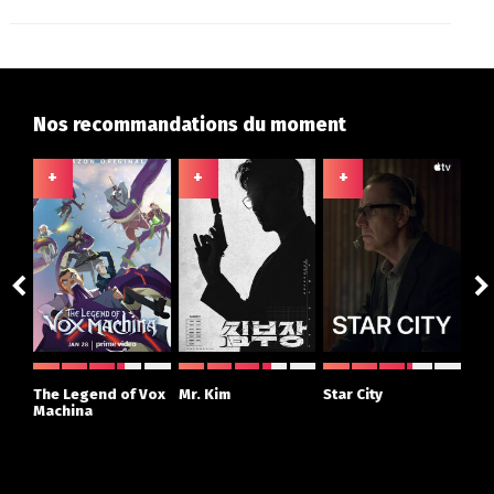
Nos recommandations du moment
+
+
+
+
ght
The Legend of Vox
Mr. Kim
Star City
The
r
Machina