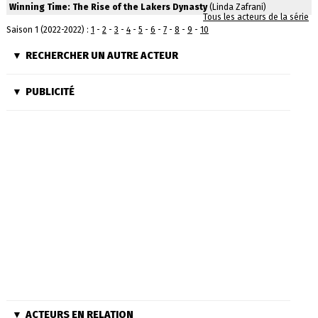
Winning Time: The Rise of the Lakers Dynasty
(Linda Zafrani)
Tous les acteurs de la série
Saison 1 (2022-2022) :
1
-
2
-
3
-
4
-
5
-
6
-
7
-
8
-
9
-
10
RECHERCHER UN AUTRE ACTEUR
PUBLICITÉ
ACTEURS EN RELATION