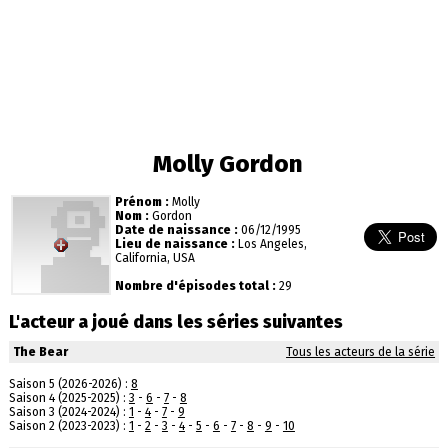
Molly Gordon
Prénom :
Molly
Nom :
Gordon
Date de naissance :
06/12/1995
Lieu de naissance :
Los Angeles,
California, USA
Nombre d'épisodes total :
29
L'acteur a joué dans les séries suivantes
The Bear
Tous les acteurs de la série
Saison 5 (2026-2026) :
8
Saison 4 (2025-2025) :
3
-
6
-
7
-
8
Saison 3 (2024-2024) :
1
-
4
-
7
-
9
Saison 2 (2023-2023) :
1
-
2
-
3
-
4
-
5
-
6
-
7
-
8
-
9
-
10