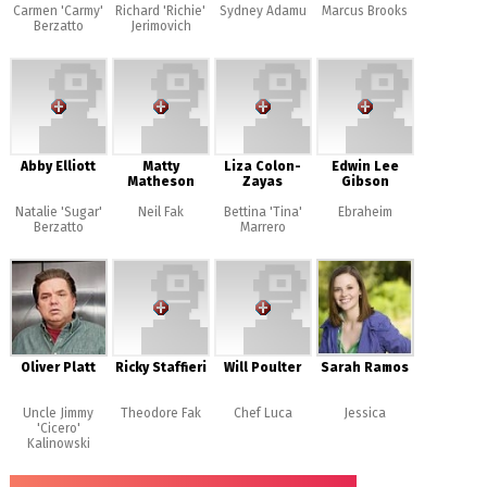
Carmen 'Carmy'
Richard 'Richie'
Sydney Adamu
Marcus Brooks
Berzatto
Jerimovich
Abby Elliott
Matty
Liza Colon-
Edwin Lee
Matheson
Zayas
Gibson
Natalie 'Sugar'
Neil Fak
Bettina 'Tina'
Ebraheim
Berzatto
Marrero
Oliver Platt
Ricky Staffieri
Will Poulter
Sarah Ramos
Uncle Jimmy
Theodore Fak
Chef Luca
Jessica
'Cicero'
Kalinowski