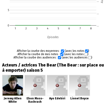
…
5
…
0
…
1
2
3
4
5
6
7
8
Episodes
Afficher la courbe des moyennes :
(avec les notes
)
Afficher la courbe de mes notes :
(avec les notes
)
Afficher la courbe des audiences :
(avec les audiences
)
Acteurs / actrices The Bear (The Bear : sur place ou
à emporter) saison 5
Jeremy Allen
Ebon Moss-
Ayo Edebiri
Lionel Boyce
White
Bachrach