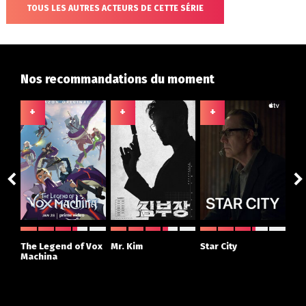
TOUS LES AUTRES ACTEURS DE CETTE SÉRIE
Nos recommandations du moment
+
+
+
+
ght
The Legend of Vox
Mr. Kim
Star City
The
r
Machina