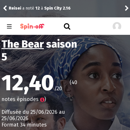
Reisei
a noté
12
à
Spin City 2.16
Thib
The Bear
saison
5
12,40
(40
/20
notes épisodes
)
Diffusée du 25/06/2026 au
25/06/2026
Format 34 minutes