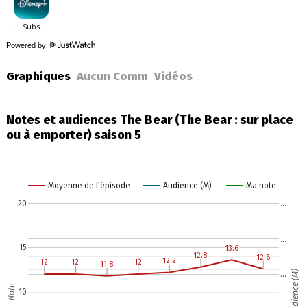
Powered by
Graphiques
Aucun Comm
Vidéos
Notes et audiences The Bear (The Bear : sur place
ou à emporter) saison 5
Moyenne de l'épisode
Audience (M)
Ma note
20
…
…
15
13.6
13.6
12.8
12.8
12.6
12.6
12.2
12.2
12
12
12
12
12
12
11.8
11.8
Audience (M)
…
Note
10