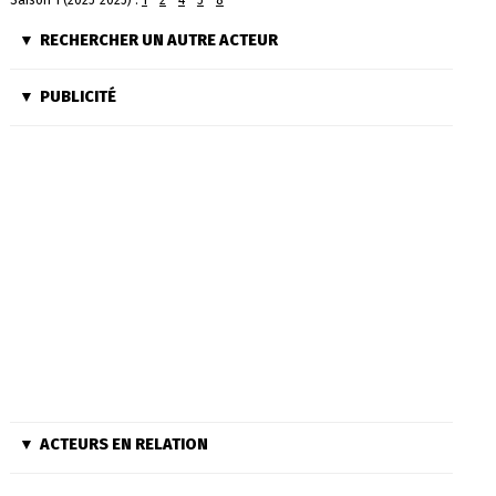
Saison 1 (2025-2025) :
1
-
2
-
4
-
5
-
8
RECHERCHER UN AUTRE ACTEUR
PUBLICITÉ
ACTEURS EN RELATION