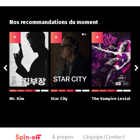
Nos recommandations du moment
+
+
+
+
ght
Mr. Kim
Star City
The Vampire Lestat
Su
r
À propos
L'équipe/Contact