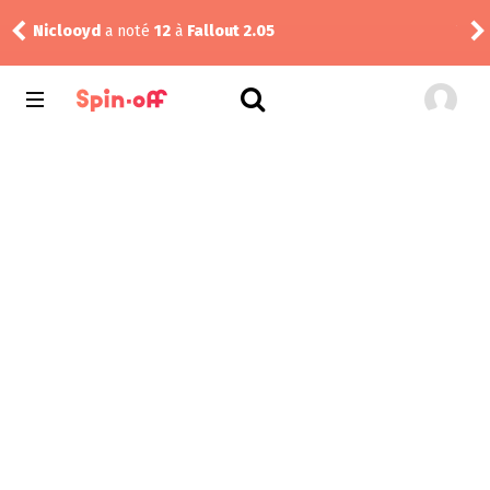
Niclooyd
a noté
12
à
Fallout 2.05
Vic