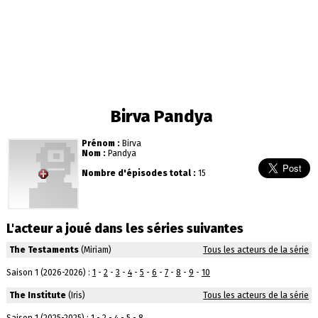
Birva Pandya
Prénom :
Birva
Nom :
Pandya
Nombre d'épisodes total :
15
L'acteur a joué dans les séries suivantes
The Testaments
(Miriam)
Tous les acteurs de la série
Saison 1 (2026-2026) :
1
-
2
-
3
-
4
-
5
-
6
-
7
-
8
-
9
-
10
The Institute
(Iris)
Tous les acteurs de la série