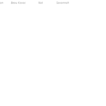
son
Beau Kovac
Nat
Savannah