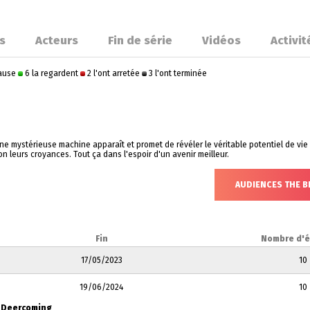
s
Acteurs
Fin de série
Vidéos
Activit
pause
6 la regardent
2 l'ont arretée
3 l'ont terminée
une mystérieuse machine apparaît et promet de révéler le véritable potentiel de vi
on leurs croyances. Tout ça dans l'espoir d'un avenir meilleur.
AUDIENCES THE B
Fin
Nombre d'
17/05/2023
10
19/06/2024
10
: Deercoming