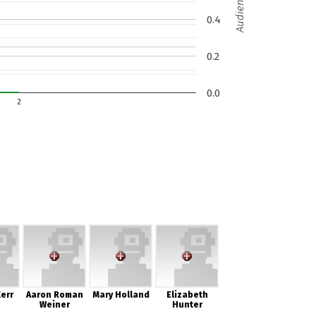
Audience (M)
0.4
0.2
0.0
2
Kerr
Aaron Roman
Mary Holland
Elizabeth
Weiner
Hunter