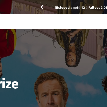
18) 5.07
Niclooyd
a noté
12
à
Fallout 2.0
rize