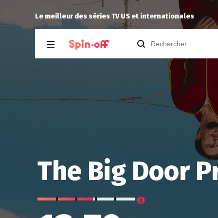
yukisoma35
a noté
14
à
The Rookie (20
Le meilleur des séries TV US et internationales
The Big Door P