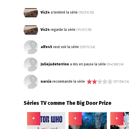
Vic24
a terminé la série
(15/01/25)
Vic24
regarde la série
(11/01/25)
alfe45
veut voir la série
(29/11/24)
Juliejudeterrine
a mis en pause la série
(04/08/24)
narcis
recommande la série
(27/06/24
Séries TV comme The Big Door Prize
+
+
+