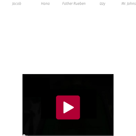
Jacob
Hana
Father Rueben
Izzy
Mr. John