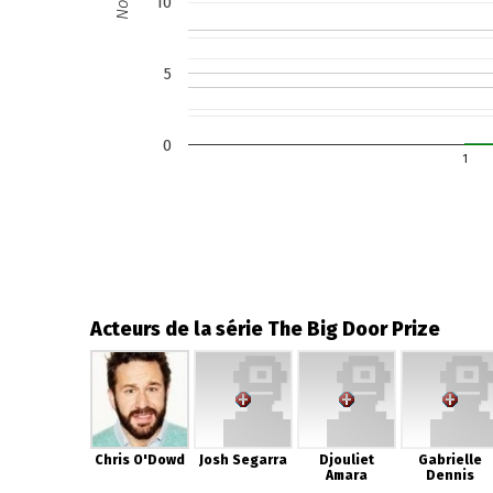
Note
10
5
0
1
Acteurs de la série The Big Door Prize
Chris O'Dowd
Josh Segarra
Djouliet
Gabrielle
Amara
Dennis