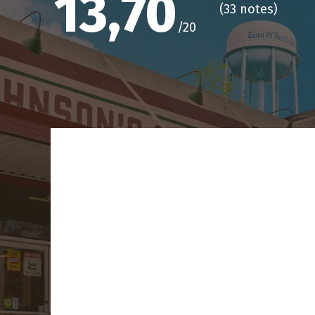
13,70
(
33 notes
)
/20