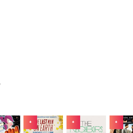
)
+
+
+