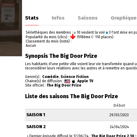
Stats
Infos
Saisons
Graphique
Sériethèques des membres :
10 veulent la voir
3 l'ont mise en 
Popularité du mois (clics) :
1518ème (- 110 places)
Classement du mois (note) :
Aucun
Synopsis The Big Door Prize
Les habitants d'une petite ville voient leur vie transformée quand 
reconsidérer leurs relations avec les autres et à remettre en questi
Genre(s) :
Comédie
,
Science Fiction
Chaine(s) de diffusion :
Apple TV
Site officiel :
The Big Door Prize
Liste des saisons The Big Door Prize
Début
SAISON 1
29/03/2023
SAISON 2
24/04/2024
› Dernier épisode diffusé le 12/06/24 :
The Big Door Prize 2.10 