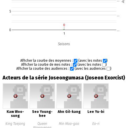
…
5
…
0
0
0
…
1
Saisons
Afficher la courbe des moyennes :
(avec les notes
)
Afficher la courbe de mes notes :
(avec les notes
)
Afficher la courbe des audiences :
(avec les audiences
)
Acteurs de la série Joseongumasa (Joseon Exorcist)
Kam Woo-
Seo Young-
Ahn Gil-kang
Lee Yu-bi
sung
hee
King Taejong
Queen
Min Moo-goo
Eo-ri
Wongyeong