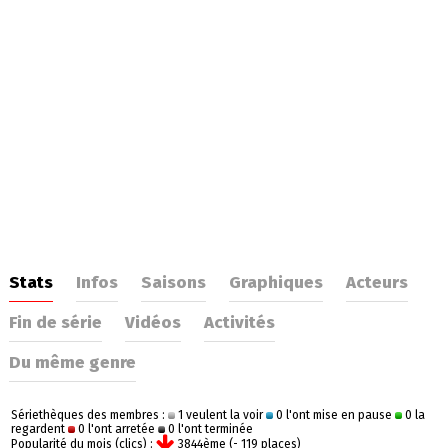
Stats
Infos
Saisons
Graphiques
Acteurs
Fin de série
Vidéos
Activités
Du même genre
Sériethèques des membres :
1 veulent la voir
0 l'ont mise en pause
0 la
regardent
0 l'ont arretée
0 l'ont terminée
Popularité du mois (clics) :
3844ème (- 119 places)