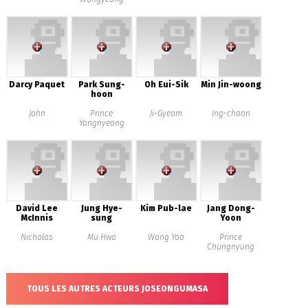
Darcy Paquet
Park Sung-
Oh Eui-Sik
Min Jin-woong
hoon
John
Prince
Ji-Gyeom
Ing-choon
Yangnyeong
David Lee
Jung Hye-
Kim Pub-lae
Jang Dong-
McInnis
sung
Yoon
Nicholas
Mu Hwa
Wang Yoo
Prince
Chungnyung
TOUS LES AUTRES ACTEURS JOSEONGUMASA