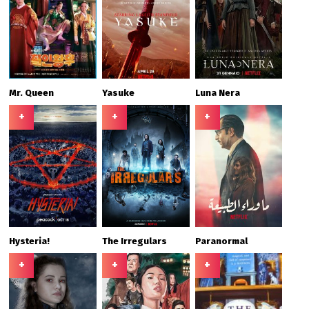
Mr. Queen
Yasuke
Luna Nera
+
+
+
Hysteria!
The Irregulars
Paranormal
+
+
+