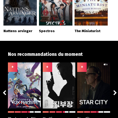
Nattens arvinger
Spectros
The Miniaturist
Nos recommandations du moment
+
+
+
+