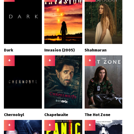
Dark
Invasion (2005)
Shahmaran
+
+
+
Chernobyl
Chapelwaite
The Hot Zone
+
+
+