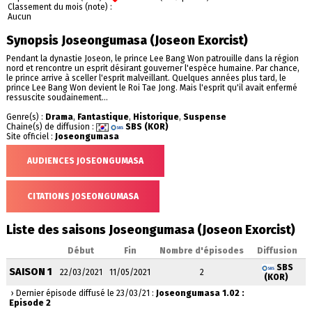
Classement du mois (note) :
Aucun
Synopsis Joseongumasa (Joseon Exorcist)
Pendant la dynastie Joseon, le prince Lee Bang Won patrouille dans la région
nord et rencontre un esprit désirant gouverner l'espèce humaine. Par chance,
le prince arrive à sceller l'esprit malveillant. Quelques années plus tard, le
prince Lee Bang Won devient le Roi Tae Jong. Mais l'esprit qu'il avait enfermé
ressuscite soudainement...
Genre(s) :
Drama
,
Fantastique
,
Historique
,
Suspense
Chaine(s) de diffusion :
SBS (KOR)
Site officiel :
Joseongumasa
AUDIENCES JOSEONGUMASA
CITATIONS JOSEONGUMASA
Liste des saisons Joseongumasa (Joseon Exorcist)
Début
Fin
Nombre d'épisodes
Diffusion
SBS
SAISON 1
22/03/2021
11/05/2021
2
(KOR)
› Dernier épisode diffusé le 23/03/21 :
Joseongumasa 1.02 :
Episode 2