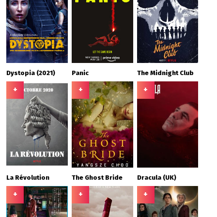
Dystopia (2021)
Panic
The Midnight Club
+
+
+
La Révolution
The Ghost Bride
Dracula (UK)
+
+
+