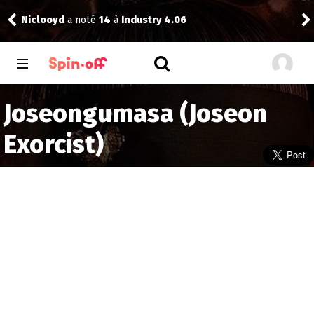
Reisei
a noté
13
à
Futurama 14.02
Joseongumasa (Joseon
Exorcist)