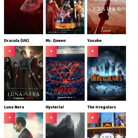
Dracula (UK)
Mr. Queen
Yasuke
+
+
+
Luna Nera
Hysteria!
The Irregulars
+
+
+