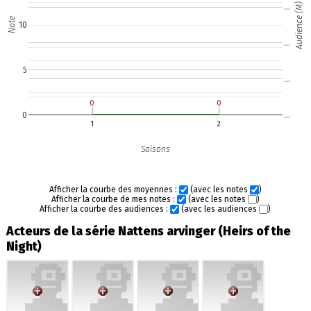
Audience (M)
…
Note
10
…
5
…
0
0
0
0
0
…
1
2
Saisons
Afficher la courbe des moyennes :
(avec les notes
)
Afficher la courbe de mes notes :
(avec les notes
)
Afficher la courbe des audiences :
(avec les audiences
)
Acteurs de la série Nattens arvinger (Heirs of the
Night)