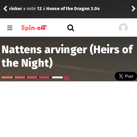
The
rinker
a noté
12
à
House of the Dragon 3.04
1.01
Nattens arvinger (Heirs of
the Night)