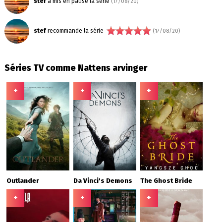
stef
a mis en pause la série
(17/08/20)
stef
recommande la série
(17/08/20)
Séries TV comme Nattens arvinger
+
+
+
Outlander
Da Vinci's Demons
The Ghost Bride
+
+
+