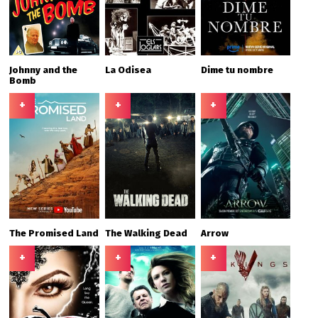
Johnny and the
La Odisea
Dime tu nombre
Bomb
+
+
+
The Promised Land
The Walking Dead
Arrow
+
+
+