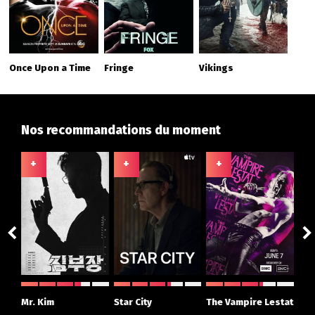
Once Upon a Time
Fringe
Vikings
Nos recommandations du moment
+
+
+
+
ght
Mr. Kim
Star City
The Vampire Lestat
Su
r