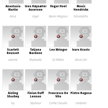
Anastasia
Ines Høysæter
Vegar Hoel
Monic
Martin
Asserson
Hendrickx
Alisa
Inger
Baron Magnus
Eilisabetha
Scarlett
Tatjana
Leo Wringer
Ivars Krasts
Rousset
Nardone
Joanne
Rapbaela
Sir Milton
Alisas far
Aisling
Finian Duff
Francesco De
Pietro Ragusa
Sharkey
Lennon
Vito
Ivy
Seymour
Conte Claudio
Umberto