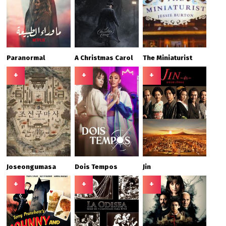
Paranormal
A Christmas Carol
The Miniaturist
+
+
+
Joseongumasa
Dois Tempos
Jin
+
+
+