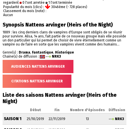
regardent
0 l'ont arretée
1 l'ont terminée
Popularité du mois (clics) :
3046ème (- 728 places)
Classement du mois (note) :
Aucun
Synopsis Nattens arvinger (Heirs of the Night)
1889 : les cinq derniers clans de vampires d'Europe sont obligés de se réunir
pour survivre. Alisa, 14 ans, fait partie de ce nouveau groupe mais elle possède
un don particulier qui lui permet de choisir de vivre éternellement comme un
vampire ou de faire en sorte que les vampires vivent comme des humains...
Genre(s) :
Drama
,
Fantastique
,
Historique
Chaine(s) de diffusion :
NRK3
AUDIENCES NATTENS ARVINGER
CITATIONS NATTENS ARVINGER
Liste des saisons Nattens arvinger (Heirs of the
Night)
Début
Fin
Nombre d'épisodes
Diffusion
SAISON 1
25/10/2019
22/11/2019
13
NRK3